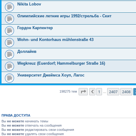
Nikita Lobov
Олимпийские летние игры 1992/стрельба - Скит
Гордон Карпентер
Wohn- und Kontorhaus mühlenstraße 43
Доллайев
Wegkreuz (Euerdorf; Hammelburger Straße 16)
Университет Джеймса Хоуп, Лагос
Страница
2409
из
7931
1
2407
2408
Пред.
198275 тем
…
ПРАВА ДОСТУПА
Вы
не можете
начинать темы
Вы
не можете
отвечать на сообщения
Вы
не можете
редактировать свои сообщения
Вы
не можете
удалять свои сообщения