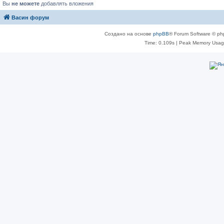
Вы
не можете
добавлять вложения
Васин форум
Создано на основе
phpBB
® Forum Software © ph
Time: 0.109s
| Peak Memory Usage