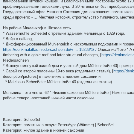
панированной китовой крышей, и Loadingken были построены около 1700
и
д
с
н
о
л
н
е
о
профилированными головками луча. В 20 -м веке он был преобразован
ю
н
л
е
б
е
и
м
о
е
е
м
щ
д
ю
у
б
Государственный офис Нижнего Саксония для сохранения памятников 
м
д
у
е
н
с
щ
среди прочего: «… Местная история, строительство типичного, местног
у
н
с
н
е
о
е
с
е
о
и
м
о
н
о
м
о
ю
у
б
и
На районе Мюленхоф в Шизеле есть
о
у
б
с
щ
ю
* Wassermühle Scheeßel с третьим зданием мельницы с 1829 года,
б
с
щ
о
е
щ
о
е
о
н
* Вейр с ealfang,
е
о
н
б
и
* Дифференцированный Mühlenteich с несколькими подходами и проце
н
б
и
щ
ю
https://denkmalatlas.niedersachsen.de/v ... 18238/1/-/
Описание/Фото * A sma
и
щ
ю
е
ю
е
н
timbering with a gable roof and later structural changes, [
https://denkmalatl
н
и
Niedersachsen
и
ю
* Вышеупомянутый жилой дом и учетный дом Mühlenstraße 43] примерн
ю
* Сарай со второй половины 19-го века (отдельная статья), [
https://den
description/pictures] в памятнике в нижнем саксонии и
. * Malzhaus Scheeßeler Mühlenstraße 43 (отдельная статья).
Мельница - это «нет». 62 '' Нижняя саксония Mühlenstraße | Нижняя са
районе северо -восточной нижней части саксонии.
Категория: Scheeßel
Категория: памятник в округе Ротенбург (Wümme) | Scheeßel
Категория: жилое здание в нижней саксонии