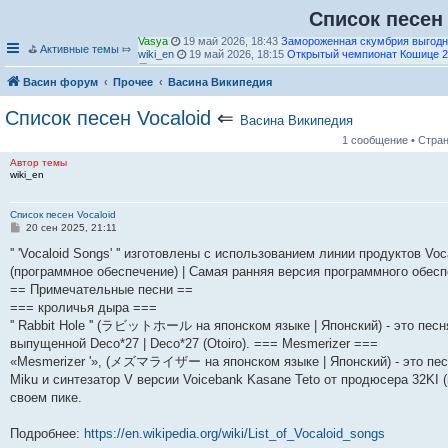
Список песен 
Vasya
19 май 2026, 18:43
Замороженная скумбрия выгодн
wiki_en
19 май 2026, 18:15
Открытый чемпионат Кошице 2
⛳
Активные темы
⤇
П
е
П
wiki_en
19 май 2026, 18:13
Слотин (значения)
Васин форум
Прочее
Васина Википедия
р
е
П
wiki_en
19 май 2026, 18:13
2022–23 Бери ФК сезон
е
р
е
wiki_en
19 май 2026, 18:10
й
е
р
Чемпионат мира по водным видам спорта среди мужчин до 1
Список песен Vocaloid
⇐
Васина Википедия
т
й
е
водному поло
и
П
т
й
1 сообщение • Стра
к
е
и
П
т
wiki_en
19 май 2026, 18:10
2026 Кошице Опен
Автор темы
п
р
к
е
и
wiki_en
19 май 2026, 18:10
Церковь Святой Марии, Астон
wiki_en
о
е
п
р
к
wiki_en
19 май 2026, 18:09
Pegasus V/Andromeda XXXIV
с
й
о
е
п
wiki_en
19 май 2026, 18:08
Группа Святого Себастьяна Уо
л
т
П
с
й
о
wiki_en
19 май 2026, 18:06
Оставь им цветок
Список песен Vocaloid
е
и
е
л
т
П
с
wiki_en
19 май 2026, 18:06
Филип Дж. Фэллон мл.
С
20 сен 2025, 21:11
д
к
р
е
и
е
л
wiki_en
19 май 2026, 18:05
Центурион Челленджер 2026 – 
о
н
п
е
д
к
р
е
wiki_en
19 май 2026, 18:04
2026 Centurion Challenger - од
о
'' 'Vocaloid Songs' '' изготовлены с использованием линии продуктов V
е
о
й
н
п
е
д
wiki_en
19 май 2026, 18:01
Центурион Челленджер 2026 го
б
м
с
т
е
о
П
й
н
wiki_en
19 май 2026, 17:59
Мридул Кумар Дутта
(программное обеспечение) | Самая ранняя версия программного обесп
щ
у
л
П
и
м
с
е
т
е
wiki_en
19 май 2026, 17:59
Галерея Миллера
е
== Примечательные песни ==
с
е
П
е
к
у
л
р
и
м
wiki_en
19 май 2026, 17:54
Логан Хьюстон
н
=== кроличья дыра ===
о
д
е
р
п
с
е
е
к
у
wiki_de
19 май 2026, 17:53
Гонка Ле Кастелле на 1000 км.
и
о
н
р
е
о
П
о
д
й
п
с
wiki_en
19 май 2026, 17:53
Мэриен Дж. Фабер
е
'' Rabbit Hole '' (ラビットホール на японском языке | Японский) - это песн
б
е
е
П
й
с
е
о
н
т
о
о
Гость_856
03 июл 2026, 20:56
Сергей Трейл
выпущенной Deco*27 | Deco*27 (Otoiro). === Mesmerizer ===
щ
м
й
е
т
л
р
б
е
и
с
о
е
у
т
р
и
е
е
щ
м
к
л
б
«Mesmerizer '», (メズマライザー на японском языке | Японский) - это песн
н
с
и
е
к
д
й
е
у
п
е
щ
Miku и синтезатор V версии Voicebank Kasane Teto от продюсера 32KI (п
и
о
к
й
п
н
т
н
с
о
д
е
своем пике.
ю
о
п
т
о
е
и
и
о
с
н
н
б
о
и
с
м
к
ю
о
л
е
и
щ
с
к
л
у
п
б
е
м
ю
Подробнее:
https://en.wikipedia.org/wiki/List_of_Vocaloid_songs
е
л
п
е
с
о
щ
д
у