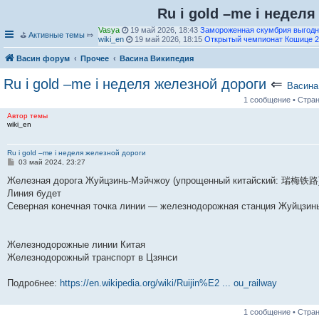
Ru i gold –me i недел
Vasya
19 май 2026, 18:43
Замороженная скумбрия выгодн
⛳
Активные темы
⤇
wiki_en
19 май 2026, 18:15
Открытый чемпионат Кошице 2
П
е
П
wiki_en
19 май 2026, 18:13
Слотин (значения)
Васин форум
Прочее
Васина Википедия
р
е
П
wiki_en
19 май 2026, 18:13
2022–23 Бери ФК сезон
е
р
е
wiki_en
19 май 2026, 18:10
Ru i gold –me i неделя железной дороги
⇐
й
е
р
Чемпионат мира по водным видам спорта среди мужчин до 1
Васина
т
й
е
водному поло
и
П
т
й
1 сообщение • Стра
к
е
и
П
т
wiki_en
19 май 2026, 18:10
2026 Кошице Опен
Автор темы
п
р
к
е
и
wiki_en
19 май 2026, 18:10
Церковь Святой Марии, Астон
wiki_en
о
е
п
р
к
wiki_en
19 май 2026, 18:09
Pegasus V/Andromeda XXXIV
с
й
о
е
п
wiki_en
19 май 2026, 18:08
Группа Святого Себастьяна Уо
л
т
П
с
й
о
wiki_en
19 май 2026, 18:06
Оставь им цветок
Ru i gold –me i неделя железной дороги
е
и
е
л
т
П
с
wiki_en
19 май 2026, 18:06
Филип Дж. Фэллон мл.
С
03 май 2024, 23:27
д
к
р
е
и
е
л
wiki_en
19 май 2026, 18:05
Центурион Челленджер 2026 – 
о
н
п
е
д
к
р
е
wiki_en
19 май 2026, 18:04
2026 Centurion Challenger - од
о
Железная дорога Жуйцзинь-Мэйчжоу (упрощенный китайский: 瑞梅铁路) 
е
о
й
н
п
е
д
wiki_en
19 май 2026, 18:01
Центурион Челленджер 2026 го
б
м
с
т
е
о
П
й
н
Линия будет
wiki_en
19 май 2026, 17:59
Мридул Кумар Дутта
щ
у
л
П
и
м
с
е
т
е
wiki_en
19 май 2026, 17:59
Галерея Миллера
е
Северная конечная точка линии — железнодорожная станция Жуйцзин
с
е
П
е
к
у
л
р
и
м
wiki_en
19 май 2026, 17:54
Логан Хьюстон
н
о
д
е
р
п
с
е
е
к
у
wiki_de
19 май 2026, 17:53
Гонка Ле Кастелле на 1000 км.
и
о
н
р
е
о
П
о
д
й
п
с
wiki_en
19 май 2026, 17:53
Мэриен Дж. Фабер
е
б
е
е
П
й
с
е
о
н
т
о
о
Гость_856
03 июл 2026, 20:56
Сергей Трейл
Железнодорожные линии Китая
щ
м
й
е
т
л
р
б
е
и
с
о
Железнодорожный транспорт в Цзянси
е
у
т
р
и
е
е
щ
м
к
л
б
н
с
и
е
к
д
й
е
у
п
е
щ
и
о
к
й
п
н
т
н
с
о
д
е
Подробнее:
https://en.wikipedia.org/wiki/Ruijin%E2 ... ou_railway
ю
о
п
т
о
е
и
и
о
с
н
н
б
о
и
с
м
к
ю
о
л
е
и
щ
с
к
л
у
п
б
е
м
ю
1 сообщение • Стра
е
л
п
е
с
о
щ
д
у