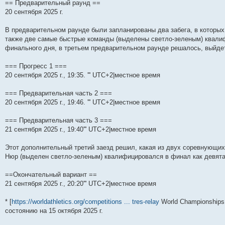
== Предварительный раунд ==
20 сентября 2025 г.
В предварительном раунде были запланированы два забега, в которых
также две самые быстрые команды (выделены светло-зеленым) квали
финального дня, в третьем предварительном раунде решалось, выйде
=== Прогресс 1 ===
20 сентября 2025 г., 19:35. ''' UTC+2|местное время
=== Предварительная часть 2 ===
20 сентября 2025 г., 19:46. ''' UTC+2|местное время
=== Предварительная часть 3 ===
21 сентября 2025 г., 19:40''' UTC+2|местное время
Этот дополнительный третий заезд решил, какая из двух соревнующи
Нюр (выделен светло-зеленым) квалифицировался в финал как девята
==Окончательный вариант ==
21 сентября 2025 г., 20:20''' UTC+2|местное время
* [
https://worldathletics.org/competitions ... tres-relay
World Championships T
состоянию на 15 октября 2025 г.