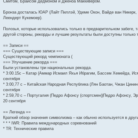
Смитом, Брайсом Дедмоном и Дженоа Маккивером.
и
д
с
н
о
л
н
е
о
ю
н
л
е
б
е
и
м
о
е
е
м
щ
д
ю
у
б
Бронза досталась ЮАР (Лайт Пиллэй, Удеме Окон, Вайде ван Никерк, 
м
д
у
е
н
с
щ
Леендерт Кукемоер).
у
н
с
н
е
о
е
с
е
о
и
м
о
н
о
м
о
ю
у
б
и
Полозья, которые использовались только в предварительном забеге, 
о
у
б
с
щ
ю
другой стороны, рекорды и лучшие результаты были доступны только 
б
с
щ
о
е
щ
о
е
о
н
е
о
н
б
и
== Записи ==
н
б
и
щ
ю
=== Существующие записи ===
и
щ
ю
е
ю
е
н
Существующий рекорд чемпионата (
н
и
=== Улучшение рекорда ===
и
ю
Были установлены три национальных рекорда.
ю
* 3:00.15с – Катар (Аммар Исмаил Яхья Ибрагим, Бассем Хемейда, Ис
сентября
* 3:00,77 с – Китайская Народная Республика (Лян Баотан, Чжан Цинин
сентября
* 2:59,70 с – Португалия (Педро Афонсу (спортсмен)|Педро Афонсу, Э
20 сентября
== Легенда ==
Краткий обзор значения символизма – как обычно используется в друг
* * * IWR: Правила международных соревнований
* TR: Технические правила