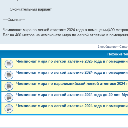
щ
с
к
л
у
п
б
е
м
ю
е
л
п
е
с
о
щ
д
у
===Окончательный вариант===
н
е
о
д
о
с
е
н
с
и
д
с
н
о
л
н
е
о
ю
н
л
е
б
е
и
м
о
==Ссылки==
е
е
м
щ
д
ю
у
б
м
д
у
е
н
с
щ
у
н
с
н
е
о
е
Чемпионат мира по легкой атлетике 2024 года в помещении|400 метров
с
е
о
и
м
о
н
Бег на 400 метров на чемпионате мира по легкой атлетике в помещени
о
м
о
ю
у
б
и
о
у
б
с
щ
ю
б
с
щ
о
е
1 сообщение • Стра
щ
о
е
о
н
е
о
н
б
и
Похожие т
н
б
и
щ
ю
и
щ
ю
е
Чемпионат мира по легкой атлетике 2026 года в помещении
ю
е
н
н
и
и
ю
Чемпионат мира по легкой атлетике 2024 года в помещении
ю
Чемпионат мира по паралимпийской легкой атлетике 2024 
Чемпионат мира по легкой атлетике 2024 года до 20 лет. М
Чемпионат мира по легкой атлетике 2024 года в помещении