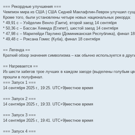
и
д
с
н
о
л
н
е
о
=== Рекордные улучшения ===
ю
н
л
е
б
е
и
м
о
е
е
м
щ
д
ю
у
б
Чемпион мира из США | США Сидней Маклафлин-Леврон улучшил сущ
м
д
у
е
н
с
щ
Кроме того, были установлены четыре новых национальных рекорда:
у
н
с
н
е
о
е
* 49,91 с – Уэйделин Венло (Гаити), второй заезд 14 сентября
с
е
о
и
м
о
н
о
м
о
ю
у
б
и
* 50,36 с – Бассан Хемида (Египет), шестой заезд 14 сентября
о
у
б
с
щ
ю
* 47,98 с – Марилейди Паулино (Доминиканская Республика), финал 18
б
с
щ
о
е
щ
о
е
о
н
* 49,48 с – Роксана Гомес (Куба), финал 18 сентября
е
о
н
б
и
н
б
и
щ
ю
== Легенда ==
и
щ
ю
е
ю
е
н
Краткий обзор значения символизма – как обычно используется в друг
н
и
и
ю
== Нагревается ==
ю
Из шести забегов трое лучших в каждом заезде (выделены голубым ц
прошли в полуфинал.
=== Запуск 1 ===
14 сентября 2025 г., 19:25. UTC+9|местное время
=== Запуск 2 ===
14 сентября 2025 г., 19:33. UTC+9|местное время
=== Запуск 3 ===
14 сентября 2025 г., 19:41. UTC+9|местное время
=== Запуск 4 ===