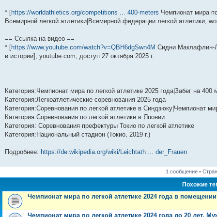
* [
https://worldathletics.org/competitions ... 400-meters
Чемпионат мира по 
Всемирной легкой атлетики|Всемирной федерации легкой атлетики, world
== Ссылка на видео ==
* [
https://www.youtube.com/watch?v=QBH6dgSwn4M
Сидни Маклафлин-Ле
в истории], youtube.com, доступ 27 октября 2025 г.
Категория:Чемпионат мира по легкой атлетике 2025 года|Забег на 400
Категория:Легкоатлетические соревнования 2025 года
Категория:Соревнования по легкой атлетике в Синдзюку|Чемпионат ми
Категория:Соревнования по легкой атлетике в Японии
Категория: Соревнования префектуры Токио по легкой атлетике
Категория:Национальный стадион (Токио, 2019 г.)
Подробнее:
https://de.wikipedia.org/wiki/Leichtath ... der_Frauen
1 сообщение • Стра
Похожие т
Чемпионат мира по легкой атлетике 2024 года в помещении
Чемпионат мира по легкой атлетике 2024 года до 20 лет. М