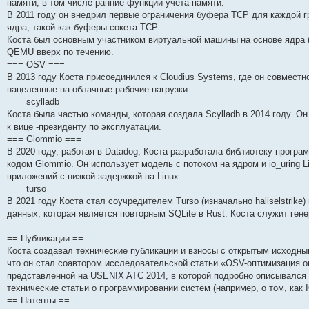
памяти, в том числе ранние функции учета памяти.
и
д
с
н
о
л
н
е
о
В 2011 году он внедрил первые ограничения буфера TCP для каждой г
ю
н
л
е
б
е
и
м
о
е
е
м
щ
д
ю
у
б
ядра, такой как буферы сокета TCP.
м
д
у
е
н
с
щ
Коста был основным участником виртуальной машины на основе ядра 
у
н
с
н
е
о
е
QEMU вверх по течению.
с
е
о
и
м
о
н
о
м
о
ю
у
б
и
=== OSV ===
о
у
б
с
щ
ю
В 2013 году Коста присоединился к Cloudius Systems, где он совместн
б
с
щ
о
е
щ
о
е
о
н
нацеленные на облачные рабочие нагрузки.
е
о
н
б
и
=== scylladb ===
н
б
и
щ
ю
Коста была частью команды, которая создала Scylladb в 2014 году. О
и
щ
ю
е
ю
е
н
к вице -президенту по эксплуатации.
н
и
=== Glommio ===
и
ю
В 2020 году, работая в Datadog, Коста разработала библиотеку прог
ю
кодом Glommio. Он использует модель с потоком на ядром и io_uring 
приложений с низкой задержкой на Linux.
=== turso ===
В 2021 году Коста стал соучредителем Turso (изначально haliselstrike
данных, которая является повторным SQLite в Rust. Коста служит ге
== Публикации ==
Коста создавал технические публикации и взносы с открытым исходны
что он стал соавтором исследовательской статьи «OSV-оптимизация 
представленной на USENIX ATC 2014, в которой подробно описывался 
технические статьи о программировании систем (например, о том, ка
== Патенты ==