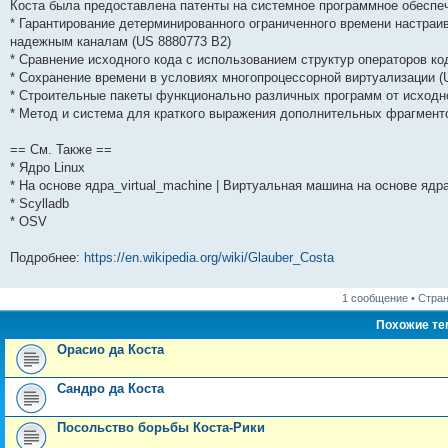
Коста была предоставлена ​​патенты на системное программное обеспе
* Гарантирование детерминированного ограниченного времени настраи
надежным каналам (US 8880773 B2)
* Сравнение исходного кода с использованием структур операторов ко
* Сохранение времени в условиях многопроцессорной виртуализации (
* Строительные пакеты функционально различных программ от исходн
* Метод и система для краткого выражения дополнительных фрагмент
== См. Также ==
* Ядро Linux
* На основе ядра_virtual_machine | Виртуальная машина на основе ядр
* Scylladb
* OSV
Подробнее:
https://en.wikipedia.org/wiki/Glauber_Costa
1 сообщение • Стра
Похожие т
Орасио да Коста
Сандро да Коста
Посольство борьбы Коста-Рики