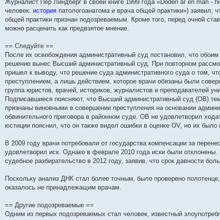
Журналист Пер Линдберг в своей книге 1999 года «Döden är en man - hi
и
д
с
н
о
л
н
е
о
человек:
история
патологоанатома и врача общей практики») заявил, ч
ю
н
л
е
б
е
и
м
о
е
е
м
щ
д
ю
у
б
общей практики признан подозреваемым. Кроме того, перед очной ст
м
д
у
е
н
с
щ
можно расценить как предвзятое мнение.
у
н
с
н
е
о
е
с
е
о
и
м
о
н
о
м
о
ю
у
б
и
== Следуйте ==
о
у
б
с
щ
ю
После их освобождения административный суд постановил, что обоим 
б
с
щ
о
е
щ
о
е
о
н
решение вынес Высший административный суд. При повторном рассмо
е
о
н
б
и
пришел к выводу, что решение суда административного суда о том, ч
н
б
и
щ
ю
преступлением, а лишь действием, которое врачи обязаны были совер
и
щ
ю
е
ю
е
н
группа юристов, врачей, историков, журналистов и преподавателей ун
н
и
Подписавшиеся поясняют, что Высший административный суд (ОВ) тем
и
ю
признаны виновными в совершении преступления на основании админи
ю
обвинительного приговора в районном суде. ОВ не удовлетворил хода
юстиции пояснил, что он также видел ошибки в оценке OV, но их было
В 2009 году врачи потребовали от государства компенсации за перене
удовлетворил иск. Однако в феврале 2010 года иски были отклонены. 
судебное разбирательство в 2012 году, заявив, что срок давности бол
Поскольку анализ ДНК стал более точным, было проверено полотенце,
оказалось не принадлежащим врачам.
== Другие подозреваемые ==
Одним из первых подозреваемых стал человек, известный злоупотребл