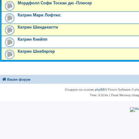
Мордфолл Софи Тоскан дю -Плюсер
Катрин Мари Лофтюс
Катрин Шиндехютте
Катрин Кнейпп
Катрин Шнебергер
Васин форум
Создано на основе
phpBB
® Forum Software © ph
Time: 0.014s
| Peak Memory Usage