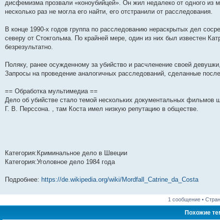
дисфемизма прозвали «коноубийцей». Он жил недалеко от одного из ме
несколько раз не могла его найти, его отстранили от расследования.
В конце 1990-х годов группа по расследованию нераскрытых дел соср
северу от Стокгольма. По крайней мере, один из них был известен Ка
безрезультатно.
Поляку, ранее осужденному за убийство и расчленение своей девушки,
Запросы на проведение аналогичных расследований, сделанные после 
== Обработка мультимедиа ==
Дело об убийстве стало темой нескольких документальных фильмов 
Г. В. Перссона. , там Коста имел низкую репутацию в обществе.
Категория:Криминальное дело в Швеции
Категория:Уголовное дело 1984 года
Подробнее:
https://de.wikipedia.org/wiki/Mordfall_Catrine_da_Costa
1 сообщение • Стра
Похожие т