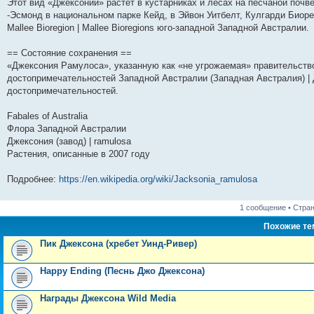
Этот вид «Джексонии» растет в кустарниках и лесах на песчаной почв
н
е
о
д
о
с
е
н
с
-Эсмонд в национальном парке Кейд, в Эйвон Уитбелт, Кулгарди Биорегион
и
д
с
н
о
л
н
е
о
ю
н
л
е
б
е
и
м
о
Mallee Bioregion | Mallee Bioregions юго-западной Западной Австралии.
е
е
м
щ
д
ю
у
б
м
д
у
е
н
с
щ
== Состояние сохранения ==
у
н
с
н
е
о
е
с
е
о
и
м
о
н
«Джексония Рамулоса», указанную как «не угрожаемая» правительств
о
м
о
ю
у
б
и
достопримечательностей Западной Австралии (Западная Австралия) | 
о
у
б
с
щ
ю
б
с
щ
о
е
достопримечательностей.
щ
о
е
о
н
е
о
н
б
и
Fabales of Australia
н
б
и
щ
ю
и
щ
ю
е
Флора Западной Австралии
ю
е
н
Джексония (завод) | ramulosa
н
и
Растения, описанные в 2007 году
и
ю
ю
Подробнее:
https://en.wikipedia.org/wiki/Jacksonia_ramulosa
1 сообщение • Стра
Похожие т
Пик Джексона (хребет Уинд-Ривер)
Happy Ending (Песнь Джо Джексона)
Награды Джексона Wild Media