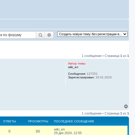
Поиск
Расширенный поиск
1 сообщение • Страница
1
из
1
Автор темы
wiki_en
Сообщения:
127251
Зарегистрирован:
16.01.2024
В
е
1 сообщение • Страница
1
из
1
р
н
ОТВЕТЫ
ПРОСМОТРЫ
ПОСЛЕДНЕЕ СООБЩЕНИЕ
у
т
П
wiki_en
О
П
0
60
ь
о
29 дек 2024, 12:55