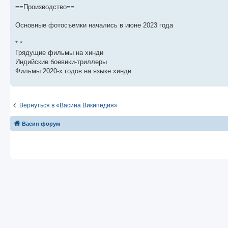
б
о
и
с
==Производство==
щ
с
к
л
е
л
п
е
н
е
о
д
Основные фотосъемки начались в июне 2023 года
и
д
с
н
ю
н
л
е
е
е
м
* *
м
д
у
Грядущие фильмы на хинди
у
н
с
с
е
о
Индийские боевики-триллеры
о
м
о
Фильмы 2020-х годов на языке хинди
о
у
б
б
с
щ
о
е
е
о
н
н
б
и
Вернуться в «Васина Википедия»
и
щ
ю
ю
е
н
Васин форум
и
ю