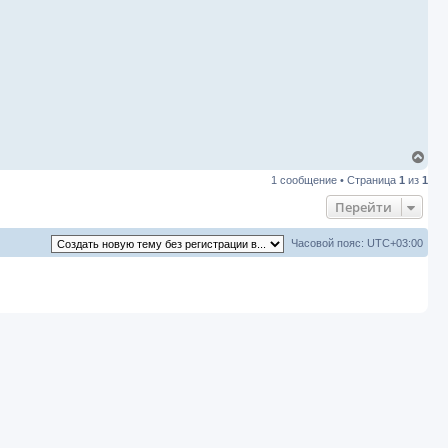
В
е
1 сообщение • Страница
1
из
1
р
н
Перейти
у
т
ь
Часовой пояс:
UTC+03:00
с
я
к
н
а
ч
а
л
у