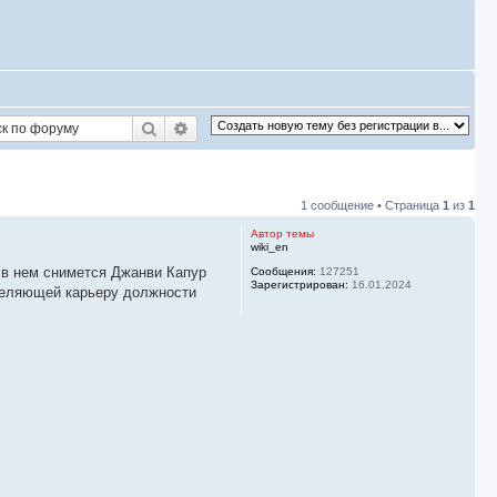
Поиск
Расширенный поиск
1 сообщение • Страница
1
из
1
Автор темы
wiki_en
 в нем снимется Джанви Капур
Сообщения:
127251
Зарегистрирован:
16.01.2024
деляющей карьеру должности