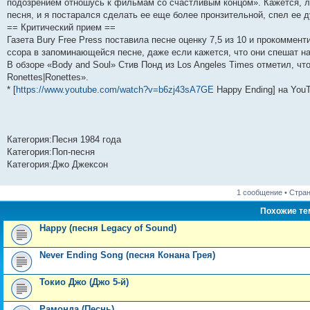
подозрением отношусь к фильмам со счастливым концом». Кажется, л
н
е
о
д
о
с
е
н
с
песня, и я постарался сделать ее еще более пронзительной, спел ее 
и
д
с
н
о
л
н
е
о
ю
н
л
е
б
е
и
м
о
== Критический прием ==
е
е
м
щ
д
ю
у
б
Газета Bury Free Press поставила песне оценку 7,5 из 10 и прокомме
м
д
у
е
н
с
щ
ссора в запоминающейся песне, даже если кажется, что они спешат на
у
н
с
н
е
о
е
с
е
о
и
м
о
н
В обзоре «Body and Soul» Стив Понд из Los Angeles Times отметил, чт
о
м
о
ю
у
б
и
Ronettes|Ronettes».
о
у
б
с
щ
ю
б
с
щ
о
е
* [
https://www.youtube.com/watch?v=b6zj43sA7GE
Happy Ending] на You
щ
о
е
о
н
е
о
н
б
и
н
б
и
щ
ю
и
щ
ю
е
ю
е
н
Категория:Песня 1984 года
н
и
Категория:Поп-песня
и
ю
ю
Категория:Джо Джексон
1 сообщение • Стра
Похожие т
Happy (песня Legacy of Sound)
Never Ending Song (песня Конана Грея)
Токио Джо (Джо 5-й)
Рамонда (Песнь)