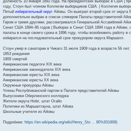
должность 10 января 1892 года. На президентских выборах в США | пр
и
д
с
н
о
л
н
е
о
году, Стоун был членом Коллегии выборщиков США. | Коллегия выбо
ю
н
л
е
б
е
и
м
о
е
е
м
щ
д
ю
у
б
Пятый
избирательный округ
Айовы. Он выиграл второй срок от округа 
м
д
у
е
н
с
щ
дополнительно выбран в список спикеров Палаты представителей Айо
у
н
с
н
е
о
е
Гиром и тремя другими, рассматривался Генеральной Ассамблеей Айо
с
е
о
и
м
о
н
о
м
о
ю
у
б
и
Сенат США 1894–95 годов | Выборах в Сенат США 1894 года в Айове, н
о
у
б
с
щ
ю
палаты в конце своего срока в 1896 году, чтобы возобновить работу в
б
с
щ
о
е
щ
о
е
о
н
избирался на последовательный срок прокурором округа Маршалл.
е
о
н
б
и
н
б
и
щ
ю
Стоун умер в санатории в Чикаго 31 июля 1909 года в возрасте 56 лет.
и
щ
ю
е
ю
е
н
1853 рождения
н
и
1909 смертей
и
ю
Американские педагоги XIX века
ю
Американские законодатели XIX века
Американские юристы XIX века
Американские юристы ХХ века
Окружные прокуроры Айовы
Члены Республиканской партии в Палате представителей Айовы
Выпускники Оберлинского колледжа
Жители округа Нобл, штат Огайо
Политики из Маршалтауна, штат Айова
Школьные учителя из Айовы
Подробнее:
https://en.wikipedia.org/wiki/Henry_Sto ... 80%931909)