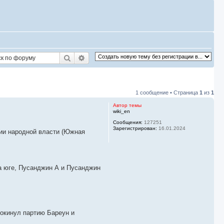
Поиск
Расширенный поиск
1 сообщение • Страница
1
из
1
Автор темы
wiki_en
Сообщения:
127251
Зарегистрирован:
16.01.2024
тии народной власти (Южная
на юге, Пусанджин А и Пусанджин
Покинул партию Бареун и