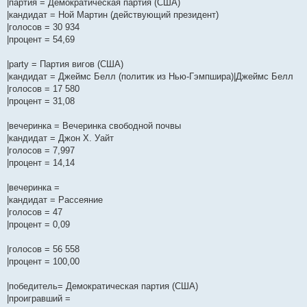
|партия = Демократическая партия (США)
и
д
с
н
о
л
н
е
о
|кандидат = Ной Мартин (действующий президент)
ю
н
л
е
б
е
и
м
о
е
е
м
щ
д
ю
у
б
|голосов = 30 934
м
д
у
е
н
с
щ
|процент = 54,69
у
н
с
н
е
о
е
с
е
о
и
м
о
н
о
м
о
ю
у
б
и
|party = Партия вигов (США)
о
у
б
с
щ
ю
|кандидат = Джеймс Белл (политик из Нью-Гэмпшира)|Джеймс Белл
б
с
щ
о
е
щ
о
е
о
н
|голосов = 17 580
е
о
н
б
и
|процент = 31,08
н
б
и
щ
ю
и
щ
ю
е
ю
е
н
|вечеринка = Вечеринка свободной почвы
н
и
|кандидат = Джон Х. Уайт
и
ю
|голосов = 7,997
ю
|процент = 14,14
|вечеринка =
|кандидат = Рассеяние
|голосов = 47
|процент = 0,09
|голосов = 56 558
|процент = 100,00
|победитель= Демократическая партия (США)
|проигравший =