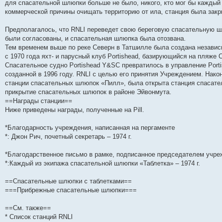
для спасательной шлюпки больше не было, никого, кто мог бы каждый
коммерческой причины очищать территорию от ила, станция была закр
Предполагалось, что RNLI переведет свою береговую спасательную шл
были согласованы, и спасательная шлюпка была отозвана.
Тем временем выше по реке Северн в Татшилле была создана независим
с 1970 года яхт- и парусный клуб Portishead, базирующийся на пляже
Спасательное судно Portishead Y&SC превратилось в управление Portish
созданной в 1996 году. RNLI с целью его принятия Учреждением. Након
станции спасательных шлюпок «Пилл», была открыта станция спасате
прикрытие спасательных шлюпок в районе Эйвонмута.
==Награды станции==
Ниже приведены награды, полученные на Pill.
*Благодарность учреждения, написанная на пергаменте
*: Джон Рич, почетный секретарь – 1974 г.
*Благодарственное письмо в рамке, подписанное председателем учре
*:Каждый из экипажа спасательной шлюпки «Таблетка» – 1974 г.
==Спасательные шлюпки с таблетками==
===Прибрежные спасательные шлюпки===
==См. также==
* Список станций RNLI