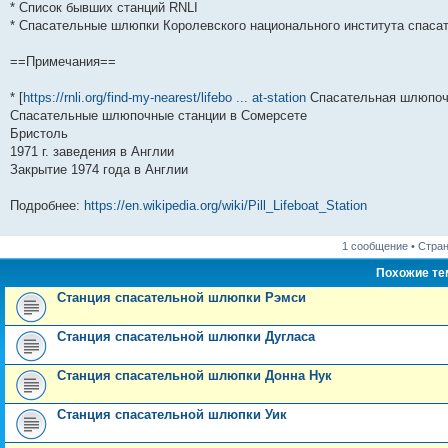
* Список бывших станций RNLI
* Спасательные шлюпки Королевского национального института спас
==Примечания==
* [
https://rnli.org/find-my-nearest/lifebo ... at-station
Спасательная шлюпочн
Спасательные шлюпочные станции в Сомерсете
Бристоль
1971 г. заведения в Англии
Закрытие 1974 года в Англии
Подробнее:
https://en.wikipedia.org/wiki/Pill_Lifeboat_Station
1 сообщение • Стра
Похожие т
Станция спасательной шлюпки Рэмси
Станция спасательной шлюпки Дугласа
Станция спасательной шлюпки Донна Нук
Станция спасательной шлюпки Уик