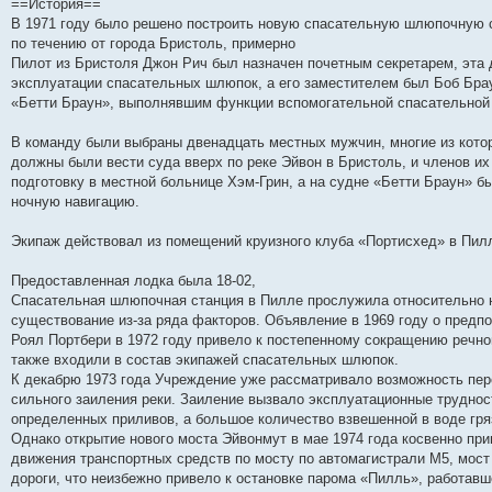
==История==
и
д
с
н
о
л
н
е
о
В 1971 году было решено построить новую спасательную шлюпочную с
ю
н
л
е
б
е
и
м
о
е
е
м
щ
д
ю
у
б
по течению от города Бристоль, примерно
м
д
у
е
н
с
щ
Пилот из Бристоля Джон Рич был назначен почетным секретарем, эта 
у
н
с
н
е
о
е
эксплуатации спасательных шлюпок, а его заместителем был Боб Бра
с
е
о
и
м
о
н
о
м
о
ю
у
б
и
«Бетти Браун», выполнявшим функции вспомогательной спасательной
о
у
б
с
щ
ю
б
с
щ
о
е
щ
о
е
о
н
В команду были выбраны двенадцать местных мужчин, многие из кото
е
о
н
б
и
должны были вести суда вверх по реке Эйвон в Бристоль, и членов и
н
б
и
щ
ю
подготовку в местной больнице Хэм-Грин, а на судне «Бетти Браун» б
и
щ
ю
е
ю
е
н
ночную навигацию.
н
и
и
ю
Экипаж действовал из помещений круизного клуба «Портисхед» в Пил
ю
Предоставленная лодка была 18-02,
Спасательная шлюпочная станция в Пилле прослужила относительно не
существование из-за ряда факторов. Объявление в 1969 году о предп
Роял Портбери в 1972 году привело к постепенному сокращению речно
также входили в состав экипажей спасательных шлюпок.
К декабрю 1973 года Учреждение уже рассматривало возможность пере
сильного заиления реки. Заиление вызвало эксплуатационные труднос
определенных приливов, а большое количество взвешенной в воде гр
Однако открытие нового моста Эйвонмут в мае 1974 года косвенно пр
движения транспортных средств по мосту по автомагистрали М5, мос
дороги, что неизбежно привело к остановке парома «Пилль», работавш