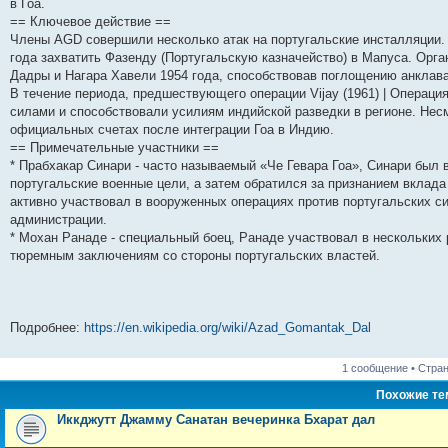
в Гоа.
и
д
с
н
о
л
н
е
о
== Ключевое действие ==
ю
н
л
е
б
е
и
м
о
е
е
м
щ
д
ю
у
б
Члены AGD совершили несколько атак на португальские инсталляции.
м
д
у
е
н
с
щ
года захватить Фазенду (Португальскую казначейство) в Мапуса. Ор
у
н
с
н
е
о
е
Дадры и Нагара Хавели 1954 года, способствовав поглощению анклава 
с
е
о
и
м
о
н
о
м
о
ю
у
б
и
В течение периода, предшествующего операции Vijay (1961) | Операци
о
у
б
с
щ
ю
силами и способствовали усилиям индийской разведки в регионе. Нес
б
с
щ
о
е
щ
о
е
о
н
официальных счетах после интеграции Гоа в Индию.
е
о
н
б
и
== Примечательные участники ==
н
б
и
щ
ю
* Прабхакар Синари - часто называемый «Че Гевара Гоа», Синари был
и
щ
ю
е
ю
е
н
португальские военные цели, а затем обратился за признанием вклада
н
и
активно участвовал в вооруженных операциях против португальских с
и
ю
администрации.
ю
* Мохан Ранаде - специальный боец, Ранаде участвовал в нескольких 
тюремным заключениям со стороны португальских властей.
Подробнее:
https://en.wikipedia.org/wiki/Azad_Gomantak_Dal
1 сообщение • Стра
Похожие т
Иккджутт Джамму Санатан вечеринка Бхарат дал