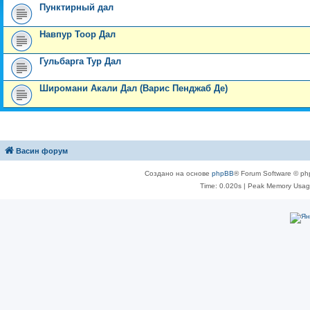
Пунктирный дал
Навпур Тоор Дал
Гульбарга Тур Дал
Широмани Акали Дал (Варис Пенджаб Де)
Васин форум
Создано на основе
phpBB
® Forum Software © ph
Time: 0.020s
| Peak Memory Usage