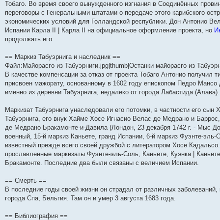
Тобаго. Во время своего вынужденного изгнания в Соединённых пров
переговоры с Генеральными штатами о передаче этого карибского ост
экономических условий для Голландской республики. Дон Антонио Ве
Испании Карла II | Карла II на официальное оформление проекта, но
И
продолжать его.
== Маркиз Табуэрнига и наследник ==
Файл:Майорасго из Табуэрниги.jpg|thumb|Останки майорасго из Табуэр
В качестве компенсации за отказ от проекта Тобаго Антонио получил т
присвоен мажорату, основанному в 1602 году епископом Педро Мансо 
именно из деревни Табуэрнига, недалеко от города Лабастида (Алава).
Маркизат Табуэрнига унаследовали его потомки, в частности его сын 
Табуэрнига, его внук Хайме Хосе Игнасио Велас де Медрано и Баррос, 
де Медрано Бракамонте-и-Давила (Лондон, 23 декабря 1742 г. - Мыс До
военный, 15-й маркиз Каньете, гранд Испании, 6-й маркиз Фуэнте-эль-
известный прежде всего своей дружбой с литератором Хосе Кадальсо
прославленные маркизаты Фуэнте-эль-Соль, Каньете, Куэнка | Каньет
Бракамонте. Последние два были связаны с величием Испании.
== Смерть ==
В последние годы своей жизни он страдал от различных заболеваний
города Спа, Бельгия. Там он и умер 3 августа 1683 года.
== Библиография ==