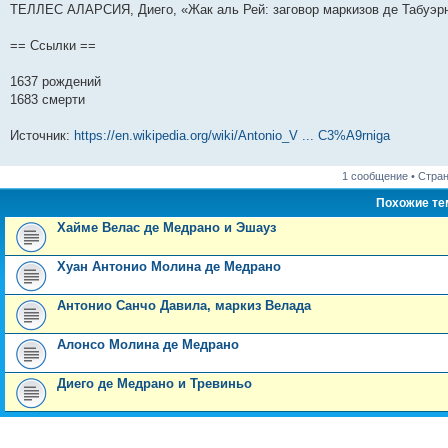
ТЕЛЛЕС АЛАРСИЯ, Диего, «Жак аль Рей: заговор маркизов де Табуэрниг
== Ссылки ==
1637 рождений
1683 смерти
Источник:
https://en.wikipedia.org/wiki/Antonio_V ... C3%A9rniga
1 сообщение • Стра
Похожие т
Хайме Велас де Медрано и Эшауз
Хуан Антонио Молина де Медрано
Антонио Санчо Давила, маркиз Велада
Алонсо Молина де Медрано
Диего де Медрано и Тревиньо