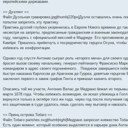
европейскими державами.
== Дуэлянт ==
Файл:Дуэльная гравировка.jpg|thumb|220px|Дуэли оставались очень п
попытки запретить эту практику.
Практика дуэлей глубоко укоренилась в Европе Нового времени до тако
несмотря на запреты, предписанные гражданским и военным законодат
году, находясь с официальной миссией в Мадриде. Его противником д
Камбре. Пришлось прибегнуть к посредничеству герцога Осуна, чтобы
избежать их конфронтации.
Однако год спустя Антонио сыграл роль «второго меча» для своего о
бросил вызов своему начальнику, генерал-лейтенанту Франсиско Марко
командиром в адрес своего подчиненного. . Поединок завершился поб
быстро наказана Карлосом де Арагоном де Гурреа, девятым герцогом
заключил первого в замок графов Гента и приказал казнить второго.
Опасаясь той же участи, Антонио Велас де Медрано бежал из тюрьмы
марте 1678 года. Чтобы избежать возмездия, он искал убежища в Голл
вернулся только в октябре того же года. через год после получения га
его защитникам в суде удалось лишь сделать ему выговор и наказать
== Принц острова Тобаго ==
Файл:Тобаго parishes.svg|thumb|right|Медрано запросил княжество Тоба
Есть один момент, который особенно выделяется в карьере дона Антон