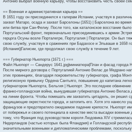
Антонио выбрал военную карьеру, чтобы восстановить честь своей се
и
д
с
н
о
л
н
е
о
ю
н
л
е
б
е
и
м
о
е
е
м
щ
д
ю
у
б
== Военная и административная карьера ==
м
д
у
е
н
с
щ
В 1651 году он присоединился к галерам Испании, участвуя в различн
у
н
с
н
е
о
е
захват Матаро, осада и захват Барселоны (1651) | Барселона во врем
с
е
о
и
м
о
н
о
м
о
ю
у
б
и
или битва при Сан-Фелиу. После того, как каталонское восстание было
о
у
б
с
щ
ю
Португальский фронт, первоначально присоединившись к армии Эстрем
б
с
щ
о
е
щ
о
е
о
н
герцога Осуны возле Порталегре, Португалия | Порталегре. Он был тя
е
о
н
б
и
свою службу, участвуя в сражениях при Бадахосе и Эльваше в 1658 г
н
б
и
щ
ю
(Испания)|Галисии, где продолжал свою службу в течение 9 лет.
и
щ
ю
е
ю
е
н
н
и
=== Губернатор Ньюпорта (1671 г.) ===
и
ю
Файл:Ньюпорт — Сандерус 1641.jpg|миниатюра|План и фасад города Нь
ю
После мирного договора с Португалией Антонио Велас де Медрано нап
этих провинциях, благодаря покровительству губернатора, графа Монт
религиозную привычку Ордена Сантьяго, повышение до капитана легкой
губернатором Ньюпорта, Бельгия | Ньюпорт. Это последнее обвинение 
франко-голландская война, вынудившая губернатора Антонио Веласа
на линии фронта. Чтобы помешать им захватить цитадель, он решил ср
защищающие окрестности города, и затопить его. Хотя это нанесло у
французов и предотвратило ожидаемое падение крепости. Ньюпорт име
от побережья и своего потенциала в качестве места высадки военные 
тому, что Франция под руководством короля Людовика XIV стремилась
Нидерландов (частью которых была Фландрия) и Голландской республ
значительными военными и дипломатическими проблемами, поскольку