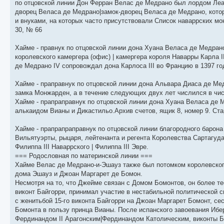
по отцовской линии Дон Ферран Велас де Медрано был лордом Леар
дворец Веласа де Медрано|замок-дворец Веласа де Медрано, кот
и внуками, на которых часто присутствовали Список наваррских м
30, № 66
Хайме - правнук по отцовской линии дона Хуана Веласа де Медрано
королевского камергера (офис) | камергера короля Наварры Карла II
де Медрано IV сопровождал дона Карлоса III во Францию ​​в 1397 го
Хайме - праправнук по отцовской линии дона Альвара Диаса де Ме
замка Монжарден, а в течение следующих двух лет числился в чи
Хайме - прапраправнук по отцовской линии дона Хуана Веласа де 
алькаидом Вианы и Дикастильо.Архив счетов, ящик 8, номер 9. Ст
Хайме - прапрапраправнук по отцовской линии благородного барона
Вильятуэрты, рыцаря, лейтенанта и регента Королевства Сартагуда
Филиппа III Наваррского | Филиппа III Эвре.
=== Родословная по материнской линии ===
Хайме Велас де Медрано-и-Эшауз также был потомком королевского
дома Эшауз и Джоан Маргарет де Бомон.
Несмотря на то, что Джейме связан с Домом Бомонтов, он более те
виконт Байгорри, принимал участие в нестабильной политической с
с женитьбой 15-го виконта Байгорри на Джоан Маргарет Бомонт, се
Бомонта в пользу принца Вианы. После испанского завоевания Ибе
Фердинандом II Арагонским|Фердинандом Католическим, виконты Би