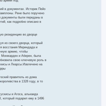
ны армии под
ий в документах. Историк Пейо
 Памплоны. Рене было поручено
и документы были переданы в
тий, как подробно описано в
ную резиденцию во дворце
я из своего дворца, который
мя восстания Мериндада и
енную армию, чтобы
а, Монжарден и Аберен, была
зобновила свою ключевую роль в
скисы и Леарсы.Извлечено на
арры
зский правитель из дома
оролевства в 1328 году, в то
ускисы и Агоса, алькаида
I, который подарил ему в 1496