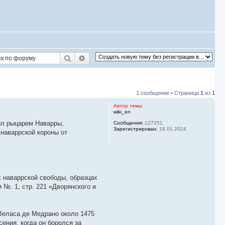
Поиск
Расширенный поиск
1 сообщение • Страница
1
из
1
Автор темы
wiki_en
ыл рыцарем Наварры,
Сообщения:
127251
Зарегистрирован:
16.01.2024
наваррской короны от
х наваррской свободы, образцах
 №. 1, стр. 221 «Дворянского и
Веласа де Медрано около 1475
ения, когда он боролся за