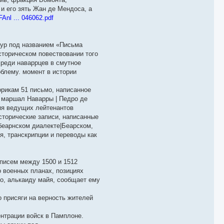
и его зять Жан де Мендоса, а
Anl ... 046062.pdf
йур под названием «Письма
сторическом повествовании того
среди наваррцев в смутное
облему. момент в истории
рикам 51 письмо, написанное
 маршал Наварры | Педро де
ция ведущих лейтенантов
торические записи, написанные
беарнском диалекте|Беарском,
, транскрипции и переводы как
 писем между 1500 и 1512
о военных планах, позициях
но, алькаиду майя, сообщает ему
о присяги на верность жителей
нтрации войск в Памплоне.