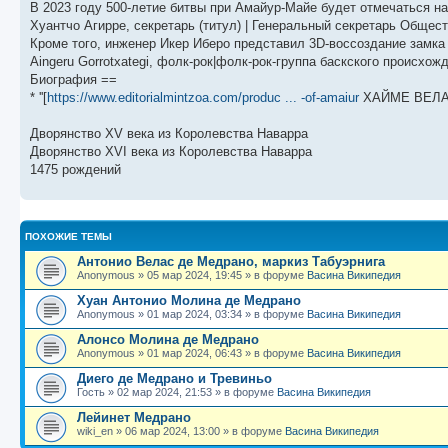
В 2023 году 500-летие битвы при Амайур-Майе будет отмечаться н
Хуантчо Агирре, секретарь (титул) | Генеральный секретарь Обще
Кроме того, инженер Икер Иберо представил 3D-воссоздание замка
Aingeru Gorrotxategi, фолк-рок|фолк-рок-группа баскского происхож
Биография ==
* ''[
https://www.editorialmintzoa.com/produc ... -of-amaiur
ХАЙМЕ ВЕЛАЗ
Дворянство XV века из Королевства Наварра
Дворянство XVI века из Королевства Наварра
1475 рождений
ПОХОЖИЕ ТЕМЫ
Антонио Велас де Медрано, маркиз Табуэрнига
Anonymous
»
05 мар 2024, 19:45
» в форуме
Васина Википедия
Хуан Антонио Молина де Медрано
Anonymous
»
01 мар 2024, 03:34
» в форуме
Васина Википедия
Алонсо Молина де Медрано
Anonymous
»
01 мар 2024, 06:43
» в форуме
Васина Википедия
Диего де Медрано и Тревиньо
Гость
»
02 мар 2024, 21:53
» в форуме
Васина Википедия
Лейинет Медрано
wiki_en
»
06 мар 2024, 13:00
» в форуме
Васина Википедия