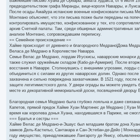
Важнейшее письмо Хуана де Орбары, аббата Урдакса, от 6 июля 1
предводительством графа Миранды, вице-короля Наварры, и Луиса
После осады Амайура испанские военные конфисковали письма Медр
Монтеано объясняет, что эти письма позже были переданы на попе
контролировать имущество, конфискованное у тех, кто сопротивля
архив Счетной палаты. Там, среди обширных административных зап
анализе Монтеано, сопровождавшем переписку.
== Семейное происхождение ==
Хайме происходит от древнего и благородного Медрано|Дома Медр
Веласа де Медрано в Королевстве Наварра.
Семье Велас де Медрано, лордам Игускисы, наваррские монархи до
также служил оружейным складом (Кабо-де-Армерия). После вторж
восстания в Наварре. Столкнувшись с внешними угрозами, лорды 
объединиться с силами из других наваррских долин. Однако после 
захвачена и сильно повреждена захватчиками. В 1521 году, после
защите легитимистского дела. У двери ограды вы можете увидеть 
месте из декоративной мемориальной доски, посвященной дворцу 
Благородная семья Медрано была глубоко лояльна и даже связана
Капетов, прямой предок Хайме Хуан Мартинес де Медрано | Хуан Ма
время как королева донья Хуана, находившаяся в Париже, не смогл
=== Братья и сестры ===
Хайме Велас де Медрано-и-Эшаус был младшим братом дона Хуана 
замков Дель-Кастильо, Сантакара и Сан-Эстебан-де-Дейо | Монхард
году имущество, принадлежавшее Лангароту де Янису, объявленном