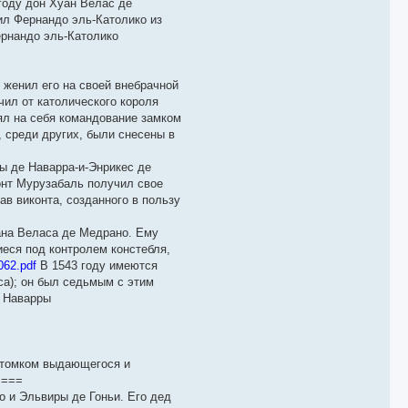
году дон Хуан Велас де
ил Фернандо эль-Католико из
ернандо эль-Католико
 женил его на своей внебрачной
чил от католического короля
ял на себя командование замком
, среди других, были снесены в
ы де Наварра-и-Энрикес де
онт Мурузабаль получил свое
ав виконта, созданного в пользу
ана Веласа де Медрано. Ему
иеся под контролем констебля,
062.pdf
В 1543 году имеются
са); он был седьмым с этим
м Наварры
отомком выдающегося и
 ===
о и Эльвиры де Гоньи. Его дед