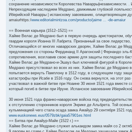
щ
с
к
л
сохранение независимости Королевства Наварры|независимости. . 
е
л
п
е
н
е
о
д
Непреходящим наследием Медрано, движимым глубокой лояльность
и
д
с
н
Иберийской Наварры | испанскому завоеванию, олицетворяющее ду
ю
н
л
е
amaiurhttps:/
www.editorialmintzoa.com/producto/jaime ... -de-amaiur
е
е
м
м
д
у
у
н
с
== Военная карьера (1512–1521) ==
с
е
о
о
м
о
Хайме Велас де Медрано был в первую очередь аристократом, обу
о
у
б
гвардии короля Иоанна III Лабрита. Признанный за свое лидерство,
б
с
Отличающийся от многих наваррских дворян, Хайме Велас де Медр
щ
о
е
е
о
н
предложения со стороны Фердинанд II Арагонский | Фернандо эль-
н
б
и
сопротивления, возглавив свою армию для защиты последнего бас
и
щ
ю
ю
е
Хайме Велас де Медрано-и-Эшауз был ключевой фигурой в Королев
н
Медрано присутствовал во всех из них. Хайме Велас де Медрано 
и
попытается вернуть Памплону в 1512 году, в следующем году защи
ю
катастрофы при Исабе в 1516 году. Он снова вернулся, на этот ра
участвовал в важной битве при Ноаине 30 июня 1521 года вместе 
который погиб в битве при Ируне. Испанское завоевание Иберийск
30 июня 1521 года франко-наваррские войска под предводительст
к отступлению сторонников короля Энрике де Альбрета. Той осен
кульминацией чего стала осада замка Амайур 29 сентября 1521 года
www.euskonews.eus/0579zbk/gaia57901es.html
== Битва при Амайур-Майе (1522 г.) ==
Хайме Велас де Медрано служил алькаидом замка майя со 2 октября
9 дворян во главе с Хайме Веласом де Медрано защищали замок А