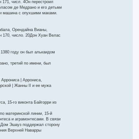
 171, числ. 4Он перестроил
ласом де Медрано и его детьми
 и машина с опухшими маками.
Сабала, Орендайна Вианы,
он 170, число. 20Дон Хуан Велас
 1380 году он был алькаидом
ано, третий по имени, был
 Аррониса | Аррониса,
рской | Жанны II и ее мужа
а, 15-го виконта Байгорри из
по материнской линии, 15-й
нтеса и аграмонтесами. В связи
а; Дом Эшауз поддержал сторону
ания Верхней Наварры