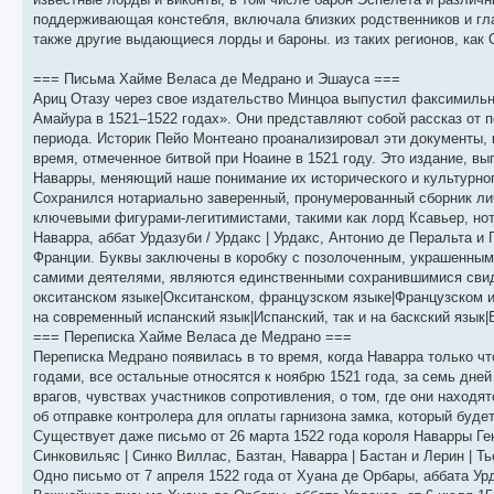
поддерживающая констебля, включала близких родственников и гла
также другие выдающиеся лорды и бароны. из таких регионов, как 
=== Письма Хайме Веласа де Медрано и Эшауса ===
Ариц Отазу через свое издательство Минцоа выпустил факсимильн
Амайура в 1521–1522 годах». Они представляют собой рассказ от 
периода. Историк Пейо Монтеано проанализировал эти документы, 
время, отмеченное битвой при Ноаине в 1521 году. Это издание, в
Наварры, меняющий наше понимание их исторического и культурно
Сохранился нотариально заверенный, пронумерованный сборник ли
ключевыми фигурами-легитимистами, такими как лорд Ксавьер, но
Наварра, аббат Урдазуби / Урдакс | Урдакс, Антонио де Перальта и 
Франции. Буквы заключены в коробку с позолоченным, украшенным
самими деятелями, являются единственными сохранившимися свиде
окситанском языке|Окситанском, французском языке|Французском и
на современный испанский язык|Испанский, так и на баскский язык
=== Переписка Хайме Веласа де Медрано ===
Переписка Медрано появилась в то время, когда Наварра только чт
годами, все остальные относятся к ноябрю 1521 года, за семь дне
врагов, чувствах участников сопротивления, о том, где они нахо
об отправке контролера для оплаты гарнизона замка, который будет
Существует даже письмо от 26 марта 1522 года короля Наварры Ген
Синковильяс | Синко Виллас, Базтан, Наварра | Бастан и Лерин | 
Одно письмо от 7 апреля 1522 года от Хуана де Орбары, аббата У