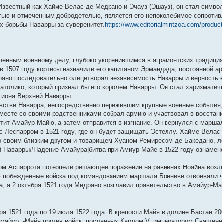
у
п
б
е
м
ю
о
о
д
с
о
н
е
и
Известный как Хайме Велас де Медрано-и-Эчауз (Эшауз), он стал симво
с
о
щ
д
у
о
с
н
о
б
е
м
к
о
с
е
н
с
б
л
е
о
щ
м
у
п
ю и отмеченным добродетелью, является его непоколебимое сопротив
о
л
н
е
о
щ
е
м
б
е
у
с
о
х борьбы Наварры за суверенитет.
https://www.editorialmintzoa.com/produc
б
е
и
м
о
е
д
у
щ
н
с
о
с
щ
д
ю
у
б
н
н
с
е
и
о
о
л
е
н
с
щ
и
е
о
н
ю
о
б
е
н
е
о
е
ю
м
о
и
б
щ
д
и
м
о
н
у
б
ю
щ
е
н
ю
у
б
и
с
щ
е
н
е
ченным военному делу, глубоко укоренившимся в аграмонтских традици
с
щ
ю
о
е
н
и
м
 в 1507 году кортесы назначили его капитаном Эрмандада, постоянной а
щ
о
е
о
н
и
ю
у
ано последовательно олицетворял независимость Наварры и верность е
о
н
б
и
ю
с
б
и
щ
ю
о
Католико, который признал бы его королем Наварры. Он стал харизмати
щ
ю
е
о
тиона Верхней Наварры.
е
н
б
н
и
щ
стве Наварра, непосредственно пережившим крупные военные события,
и
ю
е
вместе со своими родственниками собрал армию и участвовал в восстан
ю
н
тит Амайур-Майю, а затем отправится в изгнание. Он вернулся с марш
и
ю
з с Леспарром в 1521 году, где он будет защищать Эстеллу. Хайме Вела
со своим близким другом и товарищем Хуаном Ремиресом де Бакедано, 
ой Наварры#Падение Амайура|битва при Амиур-Майе в 1522 году ознамено
вом Аспаррота потерпели решающее поражение на равнинах Ноайна возл
ью побежденные войска под командованием маршала Бонниве отвоевали 
, а 2 октября 1521 года Медрано возглавил правительство в Амайур-Майя
 1521 года по 19 июля 1522 года. В крепости Майя в долине Бастан 20
майур. -Майя против войск, посланных Карлом V, императором Священн