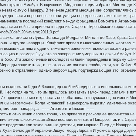
был окружен Амайур. В окружение Медрано входили братья Мигель де Х
 независимую Наварру. В течение десяти месяцев они сопротивлялись 
нужден вести переговоры о капитуляции перед новым наместником, гра
знаменовала последний конфликт между фракциями Бомонта и Аграмона
жданские войны и привела к падению Старого Пиренейского королевств
eyno%20de%20Navarra;2011;0.pdf
 замка, его сына Луиса Веласа де Медрано, Мигеля де Хасо, брата Сан
она. и другие наваррцы. Конфликт привел к многочисленным жертвам с
ия помощи сотням людей с тяжелыми ранениями, включая ожоги и ранен
нсацию в размере 1 дуката за захоронение умерших в церкви Амайур. К
и в бою. Эти заключенные впоследствии были переведены в тюрьму Сан-
а Миранды защитить их, в некоторых источниках сообщается, что Хайме 
ению в отравлении, однако информация, подтверждающая это, ограничен
они выдержали 9 дней беспощадных бомбардировок с использованием эл
й. Несмотря на то, что им пришлось захватить замок перед силами в пя
 Их проникновению в крепость способствовал гиппускоанец по имени Ме
л бы невозможен. Когда испанский вице-король выразил удивление ож
о, милорд, наваррцы». === Аграмонт и Бомонт ===
сть в отношении своего трона, что привело к расколу ее дворянства н
ние имело широкомасштабные последствия как в Наварре, так и в Стране
те представляли такие видные деятели, как маршал Пьер де Наварра, 
е Хуан Велас де Медрано-и-Эшаус, лорд Лирса и Игускиса, среди други
ые мериносы и алькаиды, такие как Пьер де Перальта из Туделы. Напро