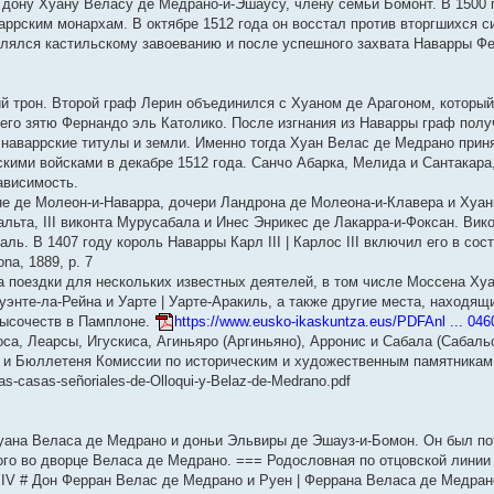
 дону Хуану Веласу де Медрано-и-Эшаусу, члену семьи Бомонт. В 1500 
аррским монархам. В октябре 1512 года он восстал против вторгшихся с
влялся кастильскому завоеванию и после успешного захвата Наварры Ф
ий трон. Второй граф Лерин объединился с Хуаном де Арагоном, который
его зятю Фернандо эль Католико. После изгнания из Наварры граф полу
и наваррские титулы и земли. Именно тогда Хуан Велас де Медрано прин
скими войсками в декабре 1512 года. Санчо Абарка, Мелида и Сантакара
ависимость.
не де Молеон-и-Наварра, дочери Ландрона де Молеона-и-Клавера и Хуан
льта, III виконта Мурусабала и Инес Энрикес де Лакарра-и-Фоксан. Вик
ь. В 1407 году король Наварры Карл III | Карлос III включил его в сост
na, 1889, p. 7
а поездки для нескольких известных деятелей, в том числе Моссена Ху
энте-ла-Рейна и Уарте | Уарте-Аракиль, а также другие места, находящ
Высочеств в Памплоне.
https://www.eusko-ikaskuntza.eus/PDFAnl ... 046
са, Леарсы, Игускиса, Агиньяро (Аргиньяно), Арронис и Сабала (Сабаль
 и Бюллетеня Комиссии по историческим и художественным памятника
as-casas-señoriales-de-Olloqui-y-Belaz-de-Medrano.pdf
уана Веласа де Медрано и доньи Эльвиры де Эшауз-и-Бомон. Он был п
ого во дворце Веласа де Медрано. === Родословная по отцовской линии
IV # Дон Ферран Велас де Медрано и Руен | Феррана Веласа де Медран