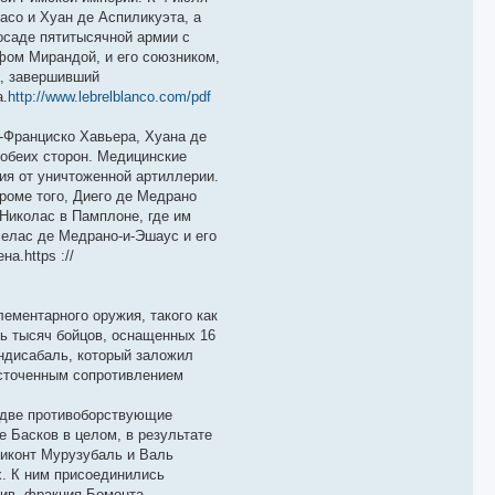
асо и Хуан де Аспиликуэта, а
осаде пятитысячной армии с
фом Мирандой, и его союзником,
, завершивший
а.
http://www.lebrelblanco.com/pdf
-Франциско Хавьера, Хуана де
 обеих сторон. Медицинские
ия от уничтоженной артиллерии.
роме того, Диего де Медрано
Николас в Памплоне, где им
Велас де Медрано-и-Эшаус и его
а.https ://
ементарного оружия, такого как
ть тысяч бойцов, оснащенных 16
ндисабаль, который заложил
есточенным сопротивлением
а две противоборствующие
 Басков в целом, в результате
виконт Мурузубаль и Валь
х. К ним присоединились
тив, фракция Бомонта,