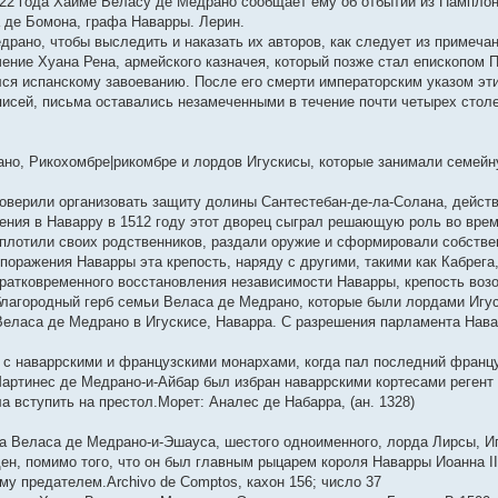
522 года Хайме Веласу де Медрано сообщает ему об отбытии из Пампло
 де Бомона, графа Наварры. Лерин.
ано, чтобы выследить и наказать их авторов, как следует из примечан
чение Хуана Рена, армейского казначея, который позже стал епископом
лся испанскому завоеванию. После его смерти императорским указом эт
исей, письма оставались незамеченными в течение почти четырех столе
ано, Рикохомбре|рикомбре и лордов Игускисы, которые занимали семей
верили организовать защиту долины Сантестебан-де-ла-Солана, действу
ения в Наварру в 1512 году этот дворец сыграл решающую роль во вре
сплотили своих родственников, раздали оружие и сформировали собств
поражения Наварры эта крепость, наряду с другими, такими как Кабрег
 кратковременного восстановления независимости Наварры, крепость во
благородный герб семьи Веласа де Медрано, которые были лордами Игу
Веласа де Медрано в Игускисе, Наварра. С разрешения парламента Нав
 с наваррскими и французскими монархами, когда пал последний францу
ртинес де Медрано-и-Айбар был избран наваррскими кортесами регент к
а вступить на престол.Морет: Аналес де Набарра, (ан. 1328)
Веласа де Медрано-и-Эшауса, шестого одноименного, лорда Лирсы, Иг
ен, помимо того, что он был главным рыцарем короля Наварры Иоанна II
у предателем.Archivo de Comptos, кахон 156; число 37