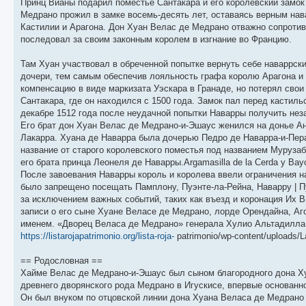
Принц Вианы подарил поместье Сантакара и его королевский замок
Медрано прожил в замке восемь-десять лет, оставаясь верным нав
Кастилии и Арагона. Дон Хуан Велас де Медрано отважно сопроти
последовал за своим законным королем в изгнание во Францию.
Там Хуан участвовал в обреченной попытке вернуть себе наваррск
дочери, тем самым обеспечив лояльность графа королю Арагона и 
компенсацию в виде маркизата Уэскара в Гранаде, но потерял сво
Сантакара, где он находился с 1500 года. Замок пал перед кастиль
декабре 1512 года после неудачной попытки Наварры получить нез
Его брат дон Хуан Велас де Медрано-и-Эшаус женился на донье А
Лакарра. Хуана де Наварра была дочерью Педро де Наварра-и-Пера
название от старого королевского поместья под названием Мурузабал
его брата принца Леонеля де Наварры.Argamasilla de la Cerda y Bayo
После завоевания Наварры король и королева ввели ограничения н
было запрещено посещать Памплону, Пуэнте-ла-Рейна, Наварру | Пу
за исключением важных событий, таких как въезд и коронация Их 
записи о его сыне Хуане Веласе де Медрано, лорде Орендайна, Аго
именем. «Дворец Веласа де Медрано» генерала Хулио Альтадилла
https://listarojapatrimonio.org/lista-roja-
patrimonio/wp-content/uploads/L
== Родословная ==
Хайме Велас де Медрано-и-Эшаус был сыном благородного дона Х
древнего дворянского рода Медрано в Игускисе, впервые основанн
Он был внуком по отцовской линии дона Хуана Веласа де Медрано 