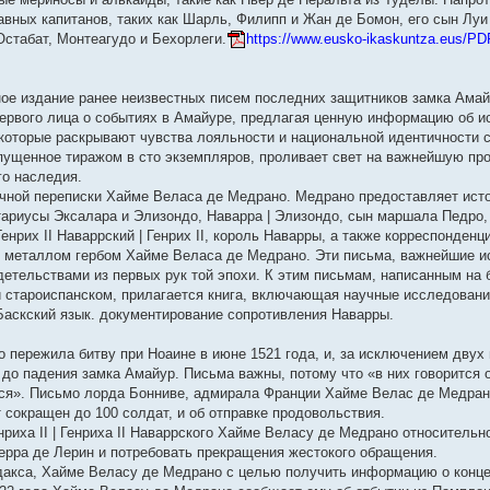
вных капитанов, таких как Шарль, Филипп и Жан де Бомон, его сын Луи 
Остабат, Монтеагудо и Бехорлеги.
https://www.eusko-ikaskuntza.eus/PDF
ое издание ранее неизвестных писем последних защитников замка Ама
первого лица о событиях в Амайуре, предлагая ценную информацию об и
которые раскрывают чувства лояльности и национальной идентичности 
ыпущенное тиражом в сто экземпляров, проливает свет на важнейшую пр
го наследия.
чной переписки Хайме Веласа де Медрано. Медрано предоставляет исто
тариусы Эксалара и Элизондо, Наварра | Элизондо, сын маршала Педро,
Генрих II Наваррский | Генрих II, король Наварры, а также корреспонден
 металлом гербом Хайме Веласа де Медрано. Эти письма, важнейшие ис
тельствами из первых рук той эпохи. К этим письмам, написанным на 
 староиспанском, прилагается книга, включающая научные исследования
|Баскский язык. документирование сопротивления Наварры.
о пережила битву при Ноаине в июне 1521 года, и, за исключением двух
й до падения замка Амайур. Письма важны, потому что «в них говорится 
дятся». Письмо лорда Бонниве, адмирала Франции Хайме Велас де Медра
 сокращен до 100 солдат, и об отправке продовольствия.
риха II | Генриха II Наваррского Хайме Веласу де Медрано относительн
Тьерра де Лерин и потребовать прекращения жестокого обращения.
рдакса, Хайме Веласу де Медрано с целью получить информацию о конце