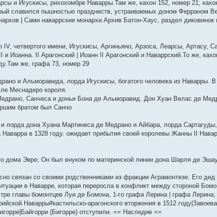
сы и Игускисы, рихохомбре Наварры.Там же, кахон 152, номер 21; кахон
орый славился пышностью празднеств, устраиваемых доном Ферраном Ве
онархов | Сами наваррские монархи.Архив Батон-Хаус, раздел диковинок
 IV, четвертого имени, Игускисы, Аргиньяно, Арзоса, Леарсы, Артасу, 
I и Иоанна. II Арагонский | Иоанн II Арагонский и Наваррский.То же, ках
ду.Там же, графа 73, номер 29
драно и Альморавида, лорда Игускисы, богатого человека из Наварры. В
сле Меснадеро короля.
Медрано, Санчеса и доньи Бона де Альморавид. Дон Хуан Велас де Медр
аршим братом был Санчо
 и лорда дона Хуана Мартинеса де Медрано и Айбара, лорда Сартагуды,
 Наварра в 1328 году. ожидает прибытия своей королевы Жанны II Навар
 дома Эвре; Он был внуком по материнской линии дона Шарля де Эшаус
сно связан со своими родственниками из фракции Аграмонтезе. Его дед 
итуации в Наварре, которая переросла в конфликт между стороной Бомо
стре главы бомонтцев Луи де Бомона, 1-го графа Лерина | графа Лерин
рийской Наварры#кастильско-арагонского вторжения в 1512 году|Завоев
горре|Байгорри (Бигорре) отступили. == Наследие ==