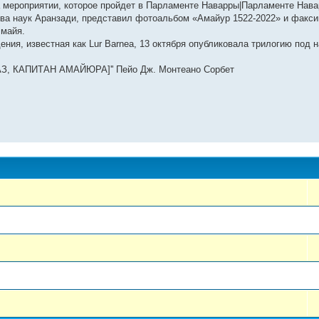
а мероприятии, которое пройдет в Парламенте Наварры|Парламенте Нав
ства наук Аранзади, представил фотоальбом «Амайур 1522-2022» и факс
 майя.
дения, известная как Lur Barnea, 13 октября опубликовала трилогию под 
, КАПИТАН АМАЙЮРА]'' Пейо Дж. Монтеано Сорбет