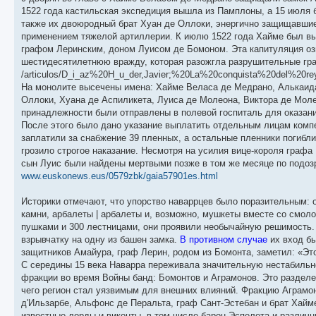
1522 года кастильская экспедиция вышла из Памплоны, а 15 июля 
также их двоюродный брат Хуан де Оллоки, энергично защищавшие
применением тяжелой артиллерии. К июлю 1522 года Хайме был вы
графом Леринским, доном Луисом де Бомоном. Эта капитуляция о
шестидесятилетнюю вражду, которая разожгла разрушительные гра
/articulos/D_i_az%20H_u_der,Javier;%20La%20conquista%20del%20r
На монолите высечены имена: Хайме Веласа де Медрано, Алькаида
Оллоки, Хуана де Аспиликета, Луиса де Молеона, Виктора де Моле
принадлежности были отправлены в полевой госпиталь для оказан
После этого было дано указание выплатить отдельным лицам компе
заплатили за снабжение 39 пленных, а остальные пленники погибл
грозило строгое наказание. Несмотря на усилия вице-короля граф
сын Луис были найдены мертвыми позже в том же месяце по подозр
www.euskonews.eus/0579zbk/gaia57901es.html
Историки отмечают, что упорство наваррцев было поразительным: 
камни, арбалеты | арбалеты и, возможно, мушкеты вместе со смоло
пушками и 300 лестницами, они проявили необычайную решимость.
взрывчатку на одну из башен замка.
В противном случае
их вход бы
защитников Амайура, граф Лерин, родом из Бомонта, заметил: «Эт
С середины 15 века Наварра переживала значительную нестабильно
фракции во время Войны банд: Бомонтов и Аграмонов. Это разделе
чего регион стал уязвимым для внешних влияний. Фракцию Аграмон
д'Ильзарбе, Альфонс де Перальта, граф Сант-Эстебан и брат Хайм
известные лорды и виконты, в том числе барон Эспелета и различн