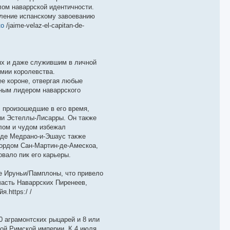
лом наваррской идентичности.
ление испанскому завоеванию
to
/jaime-velaz-el-capitan-de-
ях и даже служившим в личной
рмии королевства.
е короне, отвергая любые
чным лидером наваррского
 произошедшие в его время,
ии Эстеллы-Лисарры. Он также
алом и чудом избежал
с де Медрано-и-Эшаус также
лордом Сан-Мартин-де-Амескоа,
вало пик его карьеры.
е Ируньи/Памплоны, что привело
часть Наваррских Пиренеев,
.https:/ /
0 аграмонтских рыцарей и 8 или
ой Римской империи. К 4 июля