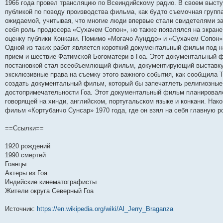
1966 года провел трансляцию по Всеиндийскому радио. В своем высту
публикой по поводу производства фильма, как будто съемочная групп
ожидаемой, учитывая, что многие люди впервые стали свидетелями за
себя роль продюсера «Сухачем Сопон», но также появлялся на экране
оценку публики Конкани. Помимо «Могачо Аунддо» и «Сухачем Сопон»
Одной из таких работ является короткий документальный фильм под н
прием и шествие Фатимской Богоматери в Гоа. Этот документальный 
постановкой стал всеобъемлющий фильм, документирующий выставку с
эксклюзивные права на съемку этого важного события, как сообщила Th
создать документальный фильм, который бы запечатлеть религиозные
достопримечательности Гоа. Этот документальный фильм планировало
говорящей на хинди, английском, португальском языке и конкани. Нак
фильм «Кортубанчо Сунсар» 1970 года, где он взял на себя главную р
==Ссылки==
1920 рождений
1990 смертей
Гоанцы
Актеры из Гоа
Индийские кинематографисты
Жители округа Северный Гоа
Источник:
https://en.wikipedia.org/wiki/Al_Jerry_Braganza