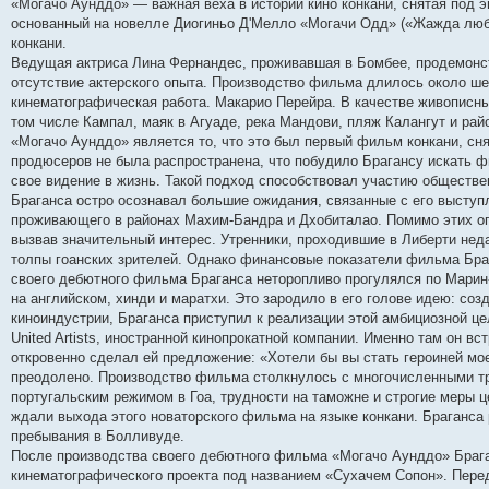
«Могачо Аунддо» — важная веха в истории кино конкани, снятая под эгид
и
д
с
н
о
л
н
е
о
основанный на новелле Диогиньо Д'Мелло «Могачи Одд» («Жажда люб
ю
н
л
е
б
е
и
м
о
е
е
м
щ
д
ю
у
б
конкани.
м
д
у
е
н
с
щ
Ведущая актриса Лина Фернандес, проживавшая в Бомбее, продемонст
у
н
с
н
е
о
е
отсутствие актерского опыта. Производство фильма длилось около ше
с
е
о
и
м
о
н
о
м
о
ю
у
б
и
кинематографическая работа. Макарио Перейра. В качестве живописны
о
у
б
с
щ
ю
том числе Кампал, маяк в Агуаде, река Мандови, пляж Калангут и ра
б
с
щ
о
е
щ
о
е
о
н
«Могачо Аунддо» является то, что это был первый фильм конкани, сн
е
о
н
б
и
продюсеров не была распространена, что побудило Брагансу искать ф
н
б
и
щ
ю
свое видение в жизнь. Такой подход способствовал участию обществе
и
щ
ю
е
ю
е
н
Браганса остро осознавал большие ожидания, связанные с его выступ
н
и
проживающего в районах Махим-Бандра и Дхобиталао. Помимо этих опл
и
ю
вызвав значительный интерес. Утренники, проходившие в Либерти не
ю
толпы гоанских зрителей. Однако финансовые показатели фильма Бр
своего дебютного фильма Браганса неторопливо прогулялся по Мари
на английском, хинди и маратхи. Это зародило в его голове идею: соз
киноиндустрии, Браганса приступил к реализации этой амбициозной це
United Artists, иностранной кинопрокатной компании. Именно там он 
откровенно сделал ей предложение: «Хотели бы вы стать героиней мо
преодолено. Производство фильма столкнулось с многочисленными т
португальским режимом в Гоа, трудности на таможне и строгие меры ц
ждали выхода этого новаторского фильма на языке конкани. Браганса
пребывания в Болливуде.
После производства своего дебютного фильма «Могачо Аунддо» Брага
кинематографического проекта под названием «Сухачем Сопон». Пере