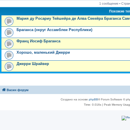
1 сообщение • Стра
Похожие т
Мария ду Росариу Тейшейра де Алва Секейра Браганса Са
Браганса (округ Ассамблеи Республики)
Франц Иосиф Браганса
Хорошо, маленький Джерри
Джерри Шрайвер
Васин форум
Создано на основе
phpBB
® Forum Software © ph
Time: 0.016s
| Peak Memory Usage