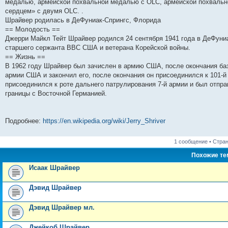
н
е
о
д
о
с
е
н
с
медалью, армейской похвальной медалью с OLC, армейской похвальн
и
д
с
н
о
л
н
е
о
сердцем» с двумя OLC. .
ю
н
л
е
б
е
и
м
о
Шрайвер родилась в ДеФуниак-Спрингс, Флорида
е
е
м
щ
д
ю
у
б
м
д
у
е
н
с
щ
== Молодость ==
у
н
с
н
е
о
е
Джерри Майкл Тейт Шрайвер родился 24 сентября 1941 года в ДеФуни
с
е
о
и
м
о
н
о
м
о
ю
у
б
и
старшего сержанта ВВС США и ветерана Корейской войны.
о
у
б
с
щ
ю
== Жизнь ==
б
с
щ
о
е
В 1962 году Шрайвер был зачислен в армию США, после окончания ба
щ
о
е
о
н
е
о
н
б
и
армии США и закончил его, после окончания он присоединился к 101-й
н
б
и
щ
ю
присоединился к роте дальнего патрулирования 7-й армии и был отпр
и
щ
ю
е
границы с Восточной Германией.
ю
е
н
н
и
и
ю
ю
Подробнее:
https://en.wikipedia.org/wiki/Jerry_Shriver
1 сообщение • Стра
Похожие т
Исаак Шрайвер
Дэвид Шрайвер
Дэвид Шрайвер мл.
Джейкоб Шрайвер