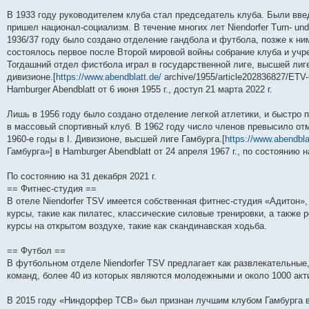
и
д
с
н
о
л
н
е
о
В 1933 году руководителем клуба стал председатель клуба. Были вве
ю
н
л
е
б
е
и
м
о
е
е
м
щ
д
ю
у
б
пришел национал-социализм. В течение многих лет Niendorfer Turn- und
м
д
у
е
н
с
щ
1936/37 году было создано отделение гандбола и футбола, позже к ни
у
н
с
н
е
о
е
состоялось первое после Второй мировой войны собрание клуба и уч
с
е
о
и
м
о
н
о
м
о
ю
у
б
и
Тогдашний отдел фистбола играл в государственной лиге, высшей лиге,
о
у
б
с
щ
ю
дивизионе.[
https://www.abendblatt.de/
archive/1955/article202836827/ETV
б
с
щ
о
е
щ
о
е
о
н
Hamburger Abendblatt от 6 июня 1955 г., доступ 21 марта 2022 г.
е
о
н
б
и
н
б
и
щ
ю
Лишь в 1956 году было создано отделение легкой атлетики, и быстро 
и
щ
ю
е
ю
е
н
в массовый спортивный клуб. В 1962 году число членов превысило от
н
и
1960-е годы в I. Дивизионе, высшей лиге Гамбурга.[
https://www.abendblat
и
ю
Гамбурга»] в Hamburger Abendblatt от 24 апреля 1967 г., по состоянию н
ю
По состоянию на 31 декабря 2021 г.
== Фитнес-студия ==
В отеле Niendorfer TSV имеется собственная фитнес-студия «Адитон»,
курсы, такие как пилатес, классические силовые тренировки, а также
курсы на открытом воздухе, такие как скандинавская ходьба.
== Футбол ==
В футбольном отделе Niendorfer TSV предлагает как развлекательные,
команд, более 40 из которых являются молодежными и около 1000 акт
В 2015 году «Ниндорфер ТСВ» был признан лучшим клубом Гамбурга в