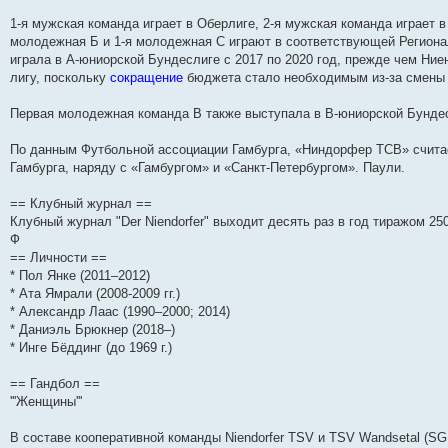
1-я мужская команда играет в Оберлиге, 2-я мужская команда играет в
молодежная Б и 1-я молодежная С играют в соответствующей Региона
играла в А-юниорской Бундеслиге с 2017 по 2020 год, прежде чем Н
лигу, поскольку
сокращение
бюджета стало необходимым из-за смены г
Первая молодежная команда B также выступала в B-юниорской Бундесл
По данным Футбольной ассоциации Гамбурга, «Ниндорфер ТСВ» счит
Гамбурга, наряду с «Гамбургом» и «Санкт-Петербургом». Паули.
== Клубный журнал ==
Клубный журнал "Der Niendorfer" выходит десять раз в год тиражом 25
Ф
== Личности ==
* Пол Янке (2011–2012)
* Ата Ямрали (2008-2009 гг.)
* Александр Лаас (1990–2000; 2014)
* Даниэль Брюкнер (2018–)
* Инге Бёддинг (до 1969 г.)
== Гандбол ==
'''Женщины'''
В составе кооперативной команды Niendorfer TSV и TSV Wandsetal (SG 