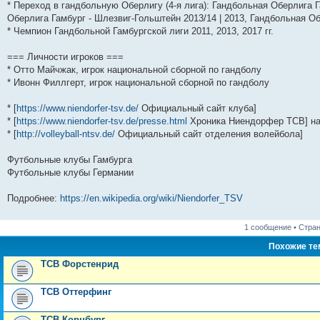
* Переход в гандбольную Оберлигу (4-я лига): Гандбольная Оберлига Г
Оберлига Гамбург - Шлезвиг-Гольштейн 2013/14 | 2013, Гандбольная Об
* Чемпион Гандбольной Гамбургской лиги 2011, 2013, 2017 гг.
=== Личности игроков ===
* Отто Майчжак, игрок национальной сборной по гандболу
* Ивонн Филлгерт, игрок национальной сборной по гандболу
* [
https://www.niendorfer-tsv.de/
Официальный сайт клуба]
* [
https://www.niendorfer-tsv.de/presse.html
Хроника Ниендорфер ТСВ] на
* [
http://volleyball-ntsv.de/
Официальный сайт отделения волейбола]
Футбольные клубы Гамбурга
Футбольные клубы Германии
Подробнее:
https://en.wikipedia.org/wiki/Niendorfer_TSV
1 сообщение • Стра
Похожие т
ТСВ Форстенрид
ТСВ Оттерфинг
ТСВ Корнбург