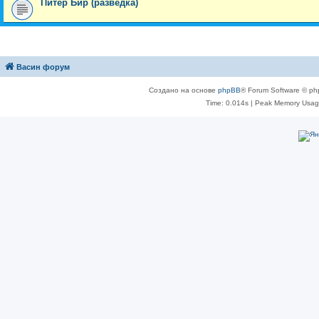
Питер Бир (разведка)
Васин форум
Создано на основе
phpBB
® Forum Software © ph
Time: 0.014s
| Peak Memory Usage