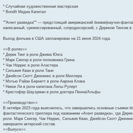
и
д
с
н
о
л
н
е
о
* Случайная художественная мастерская
ю
н
л
е
б
е
и
м
о
е
е
м
щ
д
ю
у
б
* BondIt Медиа Капитал
м
д
у
е
н
с
щ
у
н
с
н
е
о
е
'''''Агент разведка''''' — предстоящий американский боевик|научно-фан
с
е
о
и
м
о
н
о
м
о
ю
у
б
и
написанный, срежиссированный, сопродюсерский, с Дереком Тингом в 
о
у
б
с
щ
ю
б
с
щ
о
е
щ
о
е
о
н
Выход фильма в США запланирован на 21 июня 2024 года.
е
о
н
б
и
н
б
и
щ
ю
==В ролях==
и
щ
ю
е
ю
е
н
* Дерек Тинг в роли Джима Юнга
н
и
* Марк Сингер в роли полковника Грина
и
ю
* Чак Норрис в роли Аластера
ю
* Сильвия Кван в роли Тани
* Джейсон Скотт Дженкинс в роли Миллера
* Мэтью Райан Бернетт в роли Аарона Клака
* Никки Ли в роли капитана Лилы Руперт
* Кристофер Шауэрман в роли доктора Пенна/Альфы
==Производство==
В октябре 2023 года выяснилось, что завершились основные съемки бое
фантастического триллера под названием «Агент разведка», где Дере
роли. Марк Сингер, Чак Норрис, Сильвия Кван, Джейсон Скотт Дженки
завершили актерский состав.
==Выпуск==