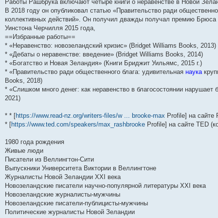
н
е
о
д
о
с
е
н
с
Работы Рашбрука включают четыре книги о неравенстве в Новой Зеланд
и
д
с
н
о
л
н
е
о
В 2018 году он опубликовал статью «Правительство ради общественно
ю
н
л
е
б
е
и
м
о
коллективных действий». Он получил дважды получал премию Брюса 
е
е
м
щ
д
ю
у
б
м
д
у
е
н
с
щ
Уинстона Черчилля 2015 года,
у
н
с
н
е
о
е
==Избранные работы==
с
е
о
и
м
о
н
* «Неравенство: новозеландский кризис» (Bridget Williams Books, 2013)
о
м
о
ю
у
б
и
о
у
б
с
щ
ю
* «Дебаты о неравенстве: введение» (Bridget Williams Books, 2014)
б
с
щ
о
е
* «Богатство и Новая Зеландия» (Книги Бриджит Уильямс, 2015 г.)
щ
о
е
о
н
е
о
н
б
и
* «Правительство ради общественного блага: удивительная
наука
круп
н
б
и
щ
ю
Books, 2018)
и
щ
ю
е
* «Слишком много денег: как неравенство в благосостоянии нарушает б
ю
е
н
н
и
2021)
и
ю
ю
* * [
https://www.read-nz.org/writers-files/w ... brooke-max
Profile] на сайт
* [
https://www.ted.com/speakers/max_rashbrooke
Profile] на сайте TED (
1980 года рождения
Живые люди
Писатели из Веллингтон-Сити
Выпускники Университета Виктории в Веллингтоне
Журналисты Новой Зеландии XXI века
Новозеландские писатели научно-популярной литературы XXI века
Новозеландские журналисты-мужчины
Новозеландские писатели-публицисты-мужчины
Политические журналисты Новой Зеландии