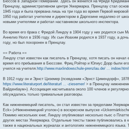
Бюссов в Западной Померании. Здесь он женился на Фриде Кридеманн.
н
е
о
д
о
с
е
н
с
Пренцлау, административном центре Уккермарка. Пренцлау стал осно
и
д
с
н
о
л
н
е
о
ю
н
л
е
б
е
и
м
о
1945 года и была прервана лишь на три года во время Первой мирово
е
е
м
щ
д
ю
у
б
1950 год работал учителем и директором в Даргезине недалеко от шк
м
д
у
е
н
с
щ
новыми учителями и работал наставником школьного инспектора.
у
н
с
н
е
о
е
с
е
о
и
м
о
н
о
м
о
ю
у
б
и
Во время его брака с Фридой Линдоу в 1904 году у них родился сын М
о
у
б
с
щ
ю
б
с
щ
о
е
Аннелиз Нолл в 1936 году. Их сын Иоахим родился в 1937 году, а дочь
щ
о
е
о
н
году, но был похоронен в Пренцлау.
е
о
н
б
и
н
б
и
щ
ю
и
щ
ю
е
== Работа ==
ю
е
н
Линдоу стал известен как писатель в Пренцлау, хотя писать он начал
н
и
время его пребывания в Бюссове. Фриц Ройтер и Юлиус Дорр были его 
и
ю
ю
учился на учителя.
http://www.maxlindowschule-prenzlau.de/ ... indow.html
В 1912 году он и Эрнст Циземер (псевдоним «Эрнст Цимендорф», 1878
https://www.literaturport.de/literaturl ... -ziesemer/
> в Пренцлау нижненеме
Вайденбаум»). Ассоциация насчитывала около 100 членов и регулярно
обсуждались только тривиальные разговоры.
Как нижненемецкий писатель, он стал известен за пределами Укермарк
Eck» («Нижненемецкий уголок») в воскресном выпуске «Uckermärkische
Помимо нескольких книг, Линдоу опубликовал несколько пьес о Платт
других местах Уккермарка. Отдельные тексты также публиковались в 
также в национальных журналах и антологиях нижненемецкого языка. Т