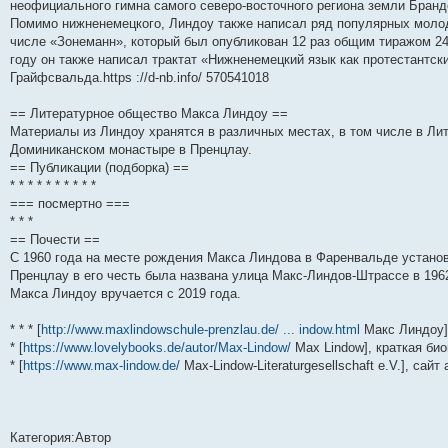
неофициального гимна самого северо-восточного региона земли Бранд
Помимо нижненемецкого, Линдоу также написал ряд популярных молод
числе «Зонеманн», который был опубликован 12 раз общим тиражом 24 
году он также написал трактат «Нижненемецкий язык как протестантски
Грайфсвальда.https ://d-nb.info/ 570541018
== Литературное общество Макса Линдоу ==
Материалы из Линдоу хранятся в различных местах, в том числе в Ли
Доминиканском монастыре в Пренцлау.
== Публикации (подборка) ==
* * * * * * * * * *
=== посмертно ===
* * *
== Почести ==
С 1960 года на месте рождения Макса Линдова в Фаренвальде установ
Пренцлау в его честь была названа улица Макс-Линдов-Штрассе в 196
Макса Линдоу вручается с 2019 года.
* * * [
http://www.maxlindowschule-prenzlau.de/ ... indow.html
Макс Линдоу]
* [
https://www.lovelybooks.de/autor/Max-Lindow/
Max Lindow], краткая био
* [
https://www.max-lindow.de/
Max-Lindow-Literaturgesellschaft e.V.], сайт
Категория:Автор