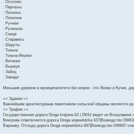
: Оссолин
: Перчалы
: Полазье
: Попелюв
: Ручная
: Рученька
: Снице
: Старавесь
: Шаруты
: Тоньча
: Тоньча-Янувки
: Витанки
: Вышкув
: Зайоц
: Завади
Меньшие деревни в муниципалитете без мэрии - это Яново и Кучик, де
== Здания ==
Важнейшим архитектурным памятником сельской общины являются руи
== Трафик ==
Государственная дорога Droga krajowa 62 | DK62 ведет из Влоцлавека 
Венгрове ответвляется дорога Droga wojewódzka 637|Воеводство DW637
Варшаву. Отсюда дорога Droga wojewódzka 697|Воеводство DW697 отв