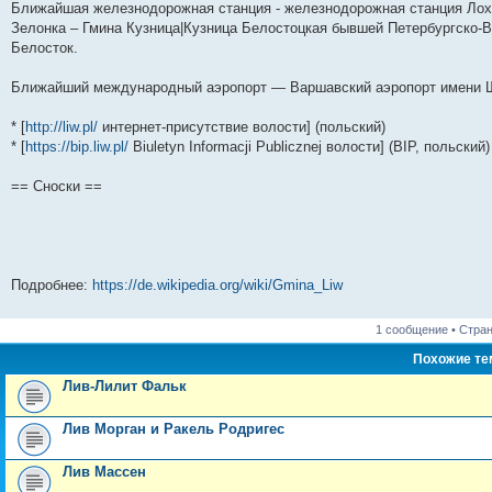
Ближайшая железнодорожная станция - железнодорожная станция Лоху
Зелонка – Гмина Кузница|Кузница Белостоцкая бывшей Петербургско-
Белосток.
Ближайший международный аэропорт — Варшавский аэропорт имени 
* [
http://liw.pl/
интернет-присутствие волости] (польский)
* [
https://bip.liw.pl/
Biuletyn Informacji Publicznej волости] (BIP, польский)
== Сноски ==
Подробнее:
https://de.wikipedia.org/wiki/Gmina_Liw
1 сообщение • Стра
Похожие т
Лив-Лилит Фальк
Лив Морган и Ракель Родригес
Лив Массен