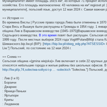
Муниципалитет имеет площадь 169,6 км², из которых 71 процент испол
и
д
с
н
о
л
н
е
о
хозяйства. Его площадь малонаселена: 43 человека на км².regioset.pl: 
ю
н
л
е
б
е
и
м
о
е
е
м
щ
д
ю
у
б
муниципалитете], польский язык, доступ 12 мая 2024 г. Самая важная 
м
д
у
е
н
с
щ
у
н
с
н
е
о
е
== История ==
с
е
о
и
м
о
н
о
м
о
ю
у
б
и
Во времена Вислы | Русские права города Лива были отменены в 1870
о
у
б
с
щ
ю
Стара Весь и Вышкув были распущены в Громады в 1954 году. 1 января
б
с
щ
о
е
щ
о
е
о
н
община Лив в Варшавском воеводстве (1945–1975)|Варшавское воеводс
е
о
н
б
и
Седльцкого воеводства.
В это время
повят был распущен. Сельская об
н
б
и
щ
ю
1999 году. После местных выборов 2024 года Vogt#Poland|Wójt стала
и
щ
ю
е
ю
е
н
Шиманского.bip.liw.pl (BIP): [
https://bip.liw.pl/obieg_edg.php?ATSESSID=
k
н
и
Liw.''] Польский, по состоянию на 12 мая 2024 г.
и
ю
ю
== Схема ==
Сельская община «(gmina wiejska)» Лив включает в себя 22 крупных д
относятся небольшие города и жилые районы без школьных офисов. В г
http://liw.pl/p,74,solectwa-soltysi-i-p ... -soleckich
''Sołectwa.''] Польский, 
: Лив (I и II)
: Борзичи
: Джарнис
: Ярнице-Пеньки
: Яртыпори
: Крипы
: Людвинов