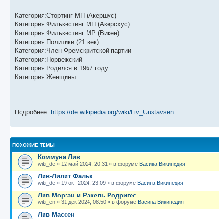
щ
с
к
л
е
л
п
е
н
е
о
д
Категория:Стортинг МП (Акершус)
и
д
с
н
Категория:Филькестинг МП (Акерсхус)
ю
н
л
е
Категория:Филькестинг MP (Викен)
е
е
м
м
д
у
Категория:Политики (21 век)
у
н
с
Категория:Член Фремскритской партии
с
е
о
о
м
о
Категория:Норвежский
о
у
б
Категория:Родился в 1967 году
б
с
Категория:Женщины
щ
о
е
е
о
н
н
б
и
и
щ
ю
ю
е
н
Подробнее:
https://de.wikipedia.org/wiki/Liv_Gustavsen
и
ю
ПОХОЖИЕ ТЕМЫ
Коммуна Лив
wiki_de
»
12 май 2024, 20:31
» в форуме
Васина Википедия
Лив-Лилит Фальк
wiki_de
»
19 окт 2024, 23:09
» в форуме
Васина Википедия
Лив Морган и Ракель Родригес
wiki_en
»
31 дек 2024, 08:50
» в форуме
Васина Википедия
Лив Массен