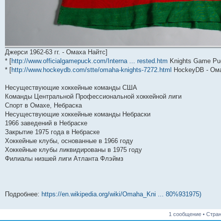
Джерси 1962-63 гг. - Омаха Найтс]
* [
http://www.officialgamepuck.com/Interna ... rested.htm
Knights Game Pu
* [
http://www.hockeydb.com/stte/omaha-knights-7272.html
HockeyDB - Ома
Несуществующие хоккейные команды США
Команды Центральной Профессиональной хоккейной лиги
Спорт в Омахе, Небраска
Несуществующие хоккейные команды Небраски
1966 заведений в Небраске
Закрытие 1975 года в Небраске
Хоккейные клубы, основанные в 1966 году
Хоккейные клубы ликвидированы в 1975 году
Филиалы низшей лиги Атланта Флэймз
Подробнее:
https://en.wikipedia.org/wiki/Omaha_Kni ... 80%931975)
1 сообщение • Стра