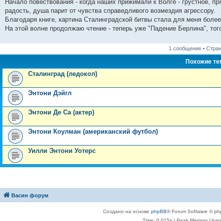
Начало повествования - когда наших прижимали к Волге - грустное, пр
и
д
с
н
о
л
н
е
о
радость, душа парит от чувства справедливого возмездия агрессору.
ю
н
л
е
б
е
и
м
о
е
е
м
щ
д
ю
у
б
Благодаря книге, картина Сталинградской битвы стала для меня более
м
д
у
е
н
с
щ
На этой волне продолжаю чтение - теперь уже "Падение Берлина", тог
у
н
с
н
е
о
е
с
е
о
и
м
о
н
о
м
о
ю
у
б
и
1 сообщение • Стра
о
у
б
с
щ
ю
б
с
щ
о
е
Похожие т
щ
о
е
о
н
е
о
н
б
и
Сталинград (ледокол)
н
б
и
щ
ю
и
щ
ю
е
ю
е
н
Энтони Дэйгл
н
и
и
ю
ю
Энтони Де Са (актер)
Энтони Коулман (американский футбол)
Уилли Энтони Уотерс
Васин форум
Создано на основе
phpBB
® Forum Software © ph
Time: 0.015s
| Peak Memory Usage