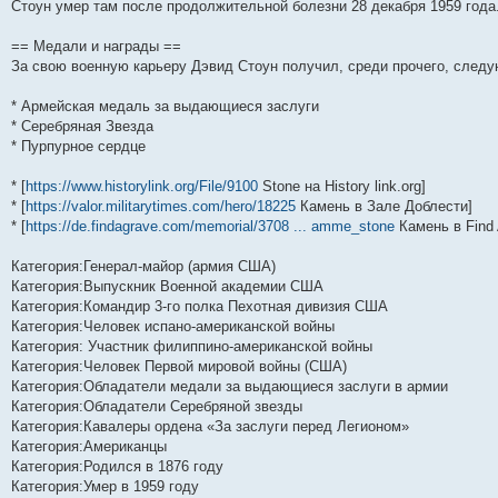
Стоун умер там после продолжительной болезни 28 декабря 1959 год
== Медали и награды ==
За свою военную карьеру Дэвид Стоун получил, среди прочего, след
* Армейская медаль за выдающиеся заслуги
* Серебряная Звезда
* Пурпурное сердце
* [
https://www.historylink.org/File/9100
Stone на History link.org]
* [
https://valor.militarytimes.com/hero/18225
Камень в Зале Доблести]
* [
https://de.findagrave.com/memorial/3708 ... amme_stone
Камень в Find 
Категория:Генерал-майор (армия США)
Категория:Выпускник Военной академии США
Категория:Командир 3-го полка Пехотная дивизия США
Категория:Человек испано-американской войны
Категория: Участник филиппино-американской войны
Категория:Человек Первой мировой войны (США)
Категория:Обладатели медали за выдающиеся заслуги в армии
Категория:Обладатели Серебряной звезды
Категория:Кавалеры ордена «За заслуги перед Легионом»
Категория:Американцы
Категория:Родился в 1876 году
Категория:Умер в 1959 году