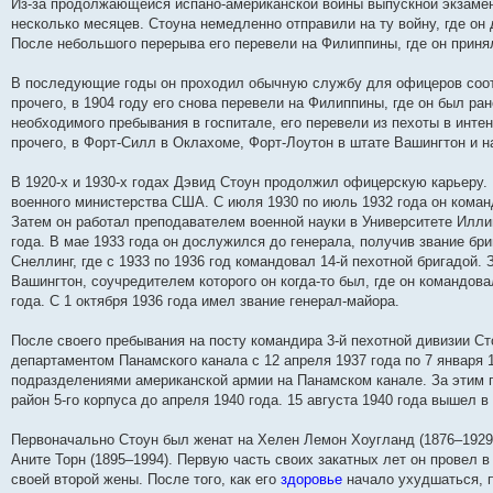
Из-за продолжающейся испано-американской войны выпускной экзамен 
и
д
с
н
о
л
н
е
о
несколько месяцев. Стоуна немедленно отправили на ту войну, где он 
ю
н
л
е
б
е
и
м
о
е
е
м
щ
д
ю
у
б
После небольшого перерыва его перевели на Филиппины, где он приня
м
д
у
е
н
с
щ
у
н
с
н
е
о
е
В последующие годы он проходил обычную службу для офицеров соот
с
е
о
и
м
о
н
о
м
о
ю
у
б
и
прочего, в 1904 году его снова перевели на Филиппины, где он был р
о
у
б
с
щ
ю
необходимого пребывания в госпитале, его перевели из пехоты в интен
б
с
щ
о
е
щ
о
е
о
н
прочего, в Форт-Силл в Оклахоме, Форт-Лоутон в штате Вашингтон и н
е
о
н
б
и
н
б
и
щ
ю
В 1920-х и 1930-х годах Дэвид Стоун продолжил офицерскую карьеру.
и
щ
ю
е
ю
е
н
военного министерства США. С июля 1930 по июль 1932 года он коман
н
и
Затем он работал преподавателем военной науки в Университете Илли
и
ю
года. В мае 1933 года он дослужился до генерала, получив звание бри
ю
Снеллинг, где с 1933 по 1936 год командовал 14-й пехотной бригадой.
Вашингтон, соучредителем которого он когда-то был, где он командова
года. С 1 октября 1936 года имел звание генерал-майора.
После своего пребывания на посту командира 3-й пехотной дивизии Ст
департаментом Панамского канала с 12 апреля 1937 года по 7 января
подразделениями американской армии на Панамском канале. За этим п
район 5-го корпуса до апреля 1940 года. 15 августа 1940 года вышел в 
Первоначально Стоун был женат на Хелен Лемон Хоугланд (1876–1929) 
Аните Торн (1895–1994). Первую часть своих закатных лет он провел в
своей второй жены. После того, как его
здоровье
начало ухудшаться, п