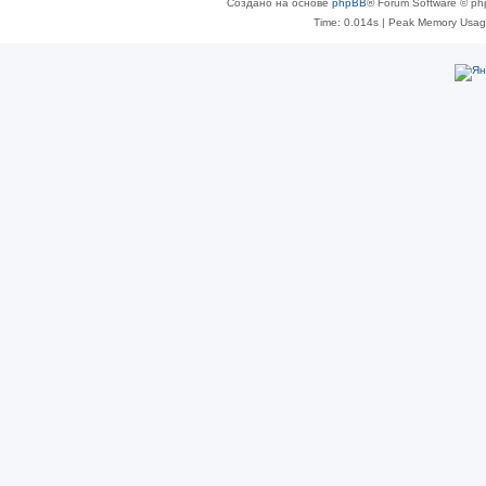
Создано на основе
phpBB
® Forum Software © ph
Time: 0.014s
| Peak Memory Usage