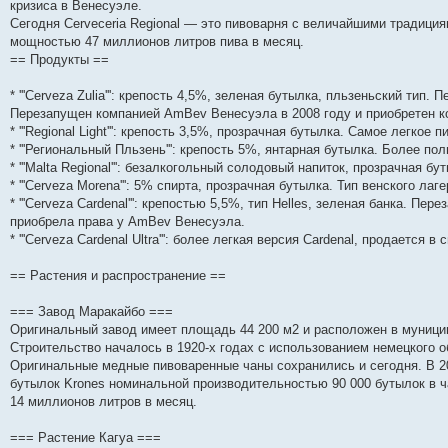
кризиса в Венесуэле.
Сегодня Cerveceria Regional — это пивоварня с величайшими традици
мощностью 47 миллионов литров пива в месяц.
== Продукты ==
* '''Cerveza Zulia''': крепость 4,5%, зеленая бутылка, пльзеньский тип
Перезапущен компанией AmBev Венесуэла в 2008 году и приобретен ко
* '''Regional Light''': крепость 3,5%, прозрачная бутылка. Самое легкое п
* '''Региональный Пльзень''': крепость 5%, янтарная бутылка. Более по
* '''Malta Regional''': безалкогольный солодовый напиток, прозрачная бу
* '''Cerveza Morena''': 5% спирта, прозрачная бутылка. Тип венского лаг
* '''Cerveza Cardenal''': крепостью 5,5%, тип Helles, зеленая банка. Пер
приобрела права у AmBev Венесуэла.
* '''Cerveza Cardenal Ultra''': более легкая версия Cardenal, продается 
== Растения и распространение ==
=== Завод Маракайбо ===
Оригинальный завод имеет площадь 44 200 м2 и расположен в муницип
Строительство началось в 1920-х годах с использованием немецкого об
Оригинальные медные пивоваренные чаны сохранились и сегодня. В 20
бутылок Krones номинальной производительностью 90 000 бутылок в 
14 миллионов литров в месяц.
=== Растение Кагуа ===