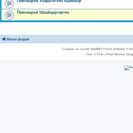
Пивоварня Хофштеттен Краммер
Пивоварня Швайцергартен
Васин форум
Создано на основе
phpBB
® Forum Software © ph
Time: 0.018s
| Peak Memory Usage