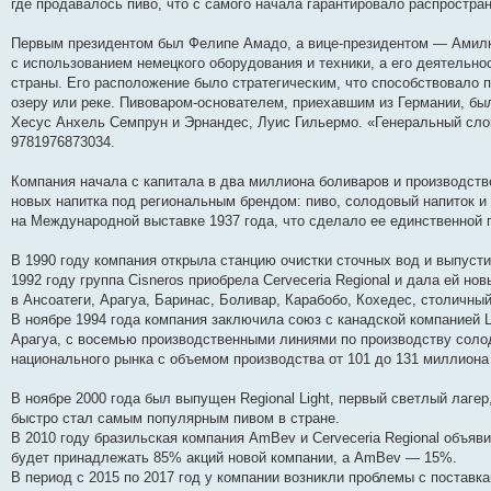
где продавалось пиво, что с самого начала гарантировало распростра
и
д
с
н
о
л
н
е
о
ю
н
л
е
б
е
и
м
о
е
е
м
щ
д
ю
у
б
Первым президентом был Фелипе Амадо, а вице-президентом — Амилк
м
д
у
е
н
с
щ
с использованием немецкого оборудования и техники, а его деятельн
у
н
с
н
е
о
е
страны. Его расположение было стратегическим, что способствовало 
с
е
о
и
м
о
н
о
м
о
ю
у
б
и
озеру или реке. Пивоваром-основателем, приехавшим из Германии, бы
о
у
б
с
щ
ю
Хесус Анхель Семпрун и Эрнандес, Луис Гильермо. «Генеральный слов
б
с
щ
о
е
щ
о
е
о
н
9781976873034.
е
о
н
б
и
н
б
и
щ
ю
Компания начала с капитала в два миллиона боливаров и производств
и
щ
ю
е
ю
е
н
новых напитка под региональным брендом: пиво, солодовый напиток и
н
и
на Международной выставке 1937 года, что сделало ее единственной 
и
ю
ю
В 1990 году компания открыла станцию очистки сточных вод и выпус
1992 году группа Cisneros приобрела Cerveceria Regional и дала ей н
в Ансоатеги, Арагуа, Баринас, Боливар, Карабобо, Кохедес, столичный
В ноябре 1994 года компания заключила союз с канадской компанией La
Арагуа, с восемью производственными линиями по производству солод
национального рынка с объемом производства от 101 до 131 миллиона 
В ноябре 2000 года был выпущен Regional Light, первый светлый лаге
быстро стал самым популярным пивом в стране.
В 2010 году бразильская компания AmBev и Cerveceria Regional объяви
будет принадлежать 85% акций новой компании, а AmBev — 15%.
В период с 2015 по 2017 год у компании возникли проблемы с поставка