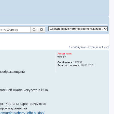
Поиск
Расширенный поиск
1 сообщение • Страница
1
из
1
Автор темы
wiki_en
Сообщения:
127251
Зарегистрирован:
16.01.2024
, изображающими
ральной школе искусств в Нью-
ек. Картины характеризуются
спроизведению на
om/artists/cherry-jeffe-huldah/