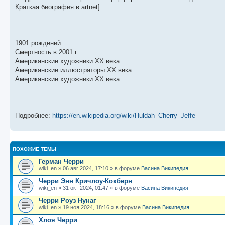
щ
с
к
л
Краткая биография в artnet]
е
л
п
е
н
е
о
д
и
д
с
н
ю
н
л
е
е
е
м
м
д
у
1901 рождений
у
н
с
Смертность в 2001 г.
с
е
о
о
м
о
Американские художники ХХ века
о
у
б
Американские иллюстраторы XX века
б
с
Американские художники ХХ века
щ
о
е
е
о
н
н
б
и
и
щ
ю
ю
е
н
Подробнее:
https://en.wikipedia.org/wiki/Huldah_Cherry_Jeffe
и
ю
ПОХОЖИЕ ТЕМЫ
Герман Черри
wiki_en
»
06 авг 2024, 17:10
» в форуме
Васина Википедия
Черри Энн Кричлоу-Кокберн
wiki_en
»
31 окт 2024, 01:47
» в форуме
Васина Википедия
Черри Роуз Нунаг
wiki_en
»
19 ноя 2024, 18:16
» в форуме
Васина Википедия
Хлоя Черри