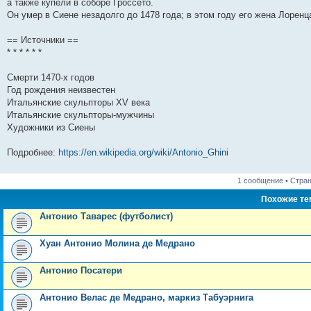
а также купели в соборе Гроссето.
и
д
с
н
о
л
н
е
о
Он умер в Сиене незадолго до 1478 года; в этом году его жена Лоренц
ю
н
л
е
б
е
и
м
о
е
е
м
щ
д
ю
у
б
м
д
у
е
н
с
щ
== Источники ==
у
н
с
н
е
о
е
* * * * * *
с
е
о
и
м
о
н
о
м
о
ю
у
б
и
о
у
б
с
щ
ю
Смерти 1470-х годов
б
с
щ
о
е
щ
о
е
о
н
Год рождения неизвестен
е
о
н
б
и
Итальянские скульпторы XV века
н
б
и
щ
ю
Итальянские скульпторы-мужчины
и
щ
ю
е
ю
е
н
Художники из Сиены
н
и
и
ю
Подробнее:
https://en.wikipedia.org/wiki/Antonio_Ghini
ю
1 сообщение • Стра
Похожие т
Антонио Таварес (футболист)
Хуан Антонио Молина де Медрано
Антонио Посатери
Антонио Велас де Медрано, маркиз Табуэрнига