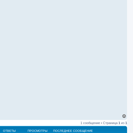
В
е
1 сообщение • Страница
1
из
1
р
н
ОТВЕТЫ
ПРОСМОТРЫ
ПОСЛЕДНЕЕ СООБЩЕНИЕ
у