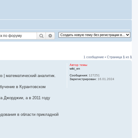
Поиск
Расширенный поиск
1 сообщение • Страница
1
из
1
Автор темы
wiki_en
з | математический аналитик.
Сообщения:
127251
Зарегистрирован:
16.01.2024
обучение в Курантовском
а Джорджии, а в 2011 году
едования в области прикладной