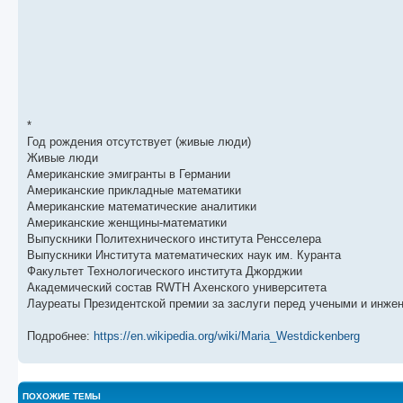
щ
с
к
л
е
л
п
е
н
е
о
д
и
д
с
н
ю
н
л
е
е
е
м
м
д
у
у
н
с
с
е
о
о
м
о
о
у
б
*
б
с
Год рождения отсутствует (живые люди)
щ
о
е
е
о
н
Живые люди
н
б
и
Американские эмигранты в Германии
и
щ
ю
Американские прикладные математики
ю
е
н
Американские математические аналитики
и
Американские женщины-математики
ю
Выпускники Политехнического института Ренсселера
Выпускники Института математических наук им. Куранта
Факультет Технологического института Джорджии
Академический состав RWTH Ахенского университета
Лауреаты Президентской премии за заслуги перед учеными и инже
Подробнее:
https://en.wikipedia.org/wiki/Maria_Westdickenberg
ПОХОЖИЕ ТЕМЫ