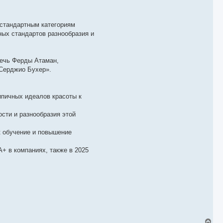
 стандартным категориям
ных стандартов разнообразия и
речь Ферды Атаман,
«Серджио Бухер».
 типичных идеалов красоты к
сти и разнообразия этой
ак обучение и повышение
IA+ в компаниях, также в 2025
В