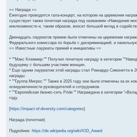
щ
с
к
л
е
л
п
е
== Награда ==
н
е
о
д
и
д
с
н
Ежегодно проводится гала-концерт, на котором на церемонии нагр
ю
н
л
е
существует также почетная награда под названием «Наведение мост
е
е
м
м
д
у
инклюзивности и, таким образом, вносит большой вклад в содейств
у
н
с
с
е
о
Двенадцать лауреатов премии были отмечены на церемонии награж
о
м
о
о
у
б
Федерального комиссара по борьбе с дискриминацией, и панельну
б
с
== Известные лауреаты премий и инициативы ==
щ
о
е
е
о
н
н
б
и
* '''''Макс Клеммер:''''' Получил почетную награду в категории ''"
и
щ
ю
будущему с большим участием женщин.
ю
е
н
* Еще одним лауреатом этой награды стал Риккардо Симонетти в 20
и
награды.
ю
* '''''Группа Мигрос:''''' Также в 2025 году они были отмечены за 
осведомленности руководителей и сотрудников.
* '''''Европейская бизнес-сеть Pride:'''' Награждена в категории '
году.
[
https://impact-of-diversity.com/categories
]
Награда (почетная)
Подробнее:
https://de.wikipedia.org/wiki/IOD_Award