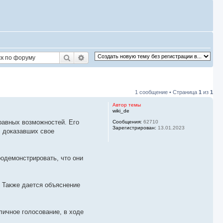
Поиск
Расширенный поиск
1 сообщение • Страница
1
из
1
Автор темы
wiki_de
равных возможностей. Его
Сообщения:
62710
Зарегистрирован:
13.01.2023
, доказавших свое
родемонстрировать, что они
. Также дается объяснение
личное голосование, в ходе