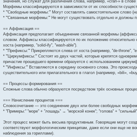
значения, но служат для различения слова, например, «cran-» в слове 
н
е
о
д
о
с
е
н
с
Морфемы классифицируются в зависимости от их способности сущест
и
д
с
н
о
л
н
е
о
ю
н
л
е
б
е
и
м
о
* '''Свободные морфемы:''' Могут составлять самостоятельное слово (напри
е
е
м
щ
д
ю
у
б
* '''Связанные морфемы:''' Не могут существовать отдельно и должны присоед
м
д
у
е
н
с
щ
у
н
с
н
е
о
е
с
е
о
и
м
о
н
== Аффиксация ==
о
м
о
ю
у
б
и
Аффиксация предполагает объединение связанной морфемы (аффикс
о
у
б
с
щ
ю
б
с
щ
о
е
словом. Аффиксы классифицируются по их положению относительно осн
щ
о
е
о
н
хоста (например, ''solid-ify'', ''wash-able'').
е
о
н
б
и
* '''Префиксы:''' Прикрепляются слева от хоста (например, ''de-throne'', ''en-
н
б
и
щ
ю
и
щ
ю
е
* '''Циркумфиксы:''' Состоят из двух частей, которые крепятся одновре
ю
е
н
причастие прошедшего времени образуется с использованием циркумфикс
н
и
* '''Инфиксы:''' Вставляются в середину основного слова. Это происхо
и
ю
ю
существительного или прилагательного в глагол (например, «bili», «buy»
== Процессы формирования ==
Сложные слова обычно образуются посредством трёх основных процесс
=== Начисление процентов ===
Словосочетание — это соединение двух или более свободных морфем 
* ''Примеры:'' ''море'' + ''лошадь'' → ''морской конек''; ''голова'' + ''сильный'
Этот процесс может быть весьма продуктивным. Говорящие могут созд
соответствуют морфологическим принципам, даже если они еще не вош
наблюдения за гориллами).