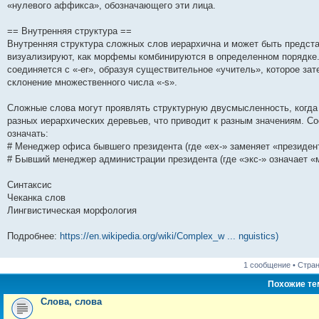
«нулевого аффикса», обозначающего эти лица.
== Внутренняя структура ==
Внутренняя структура сложных слов иерархична и может быть предс
визуализируют, как морфемы комбинируются в определенном порядке.
соединяется с «-er», образуя существительное «учитель», которое за
склонение множественного числа «-s».
Сложные слова могут проявлять структурную двусмысленность, когд
разных иерархических деревьев, что приводит к разным значениям. С
означать:
# Менеджер офиса бывшего президента (где «ex-» заменяет «президент
# Бывший менеджер администрации президента (где «экс-» означает «
Синтаксис
Чеканка слов
Лингвистическая морфология
Подробнее:
https://en.wikipedia.org/wiki/Complex_w ... nguistics)
1 сообщение • Стра
Похожие т
Слова, слова