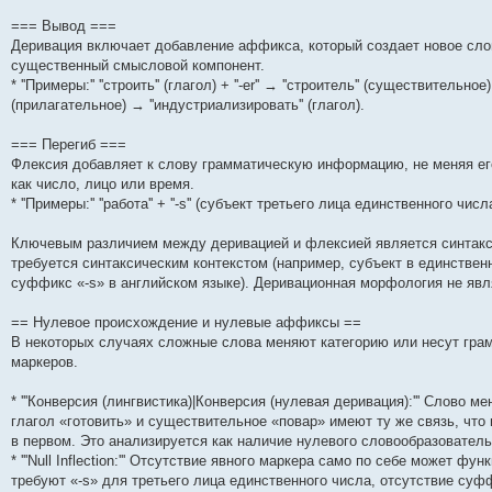
=== Вывод ===
Деривация включает добавление аффикса, который создает новое сло
существенный смысловой компонент.
* ''Примеры:'' ''строить'' (глагол) + ''-er'' → ''строитель'' (существительн
(прилагательное) → ''индустриализировать'' (глагол).
=== Перегиб ===
Флексия добавляет к слову грамматическую информацию, не меняя его
как число, лицо или время.
* ''Примеры:'' ''работа'' + ''-s'' (субъект третьего лица единственного числа
Ключевым различием между деривацией и флексией является синтакс
требуется синтаксическим контекстом (например, субъект в единственн
суффикс «-s» в английском языке). Деривационная морфология не явл
== Нулевое происхождение и нулевые аффиксы ==
В некоторых случаях сложные слова меняют категорию или несут гра
маркеров.
* '''Конверсия (лингвистика)|Конверсия (нулевая деривация):''' Слово
глагол «готовить» и существительное «повар» имеют ту же связь, что
в первом. Это анализируется как наличие нулевого словообразовател
* '''Null Inflection:''' Отсутствие явного маркера само по себе может 
требуют «-s» для третьего лица единственного числа, отсутствие суф