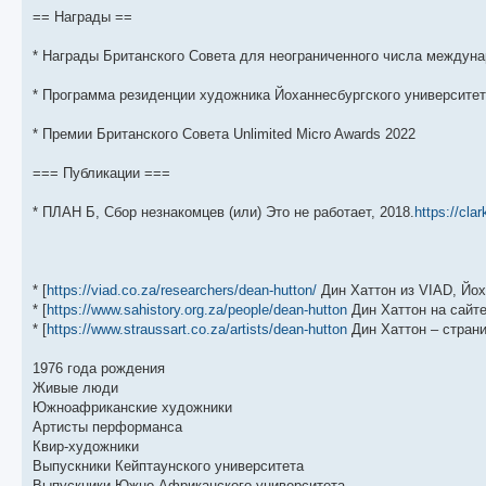
== Награды ==
* Награды Британского Совета для неограниченного числа междуна
* Программа резиденции художника Йоханнесбургского университет
* Премии Британского Совета Unlimited Micro Awards 2022
=== Публикации ===
* ПЛАН Б, Сбор незнакомцев (или) Это не работает, 2018.
https://cla
* [
https://viad.co.za/researchers/dean-hutton/
Дин Хаттон из VIAD, Йох
* [
https://www.sahistory.org.za/people/dean-hutton
Дин Хаттон на сайте 
* [
https://www.straussart.co.za/artists/dean-hutton
Дин Хаттон – страни
1976 года рождения
Живые люди
Южноафриканские художники
Артисты перформанса
Квир-художники
Выпускники Кейптаунского университета
Выпускники Южно-Африканского университета