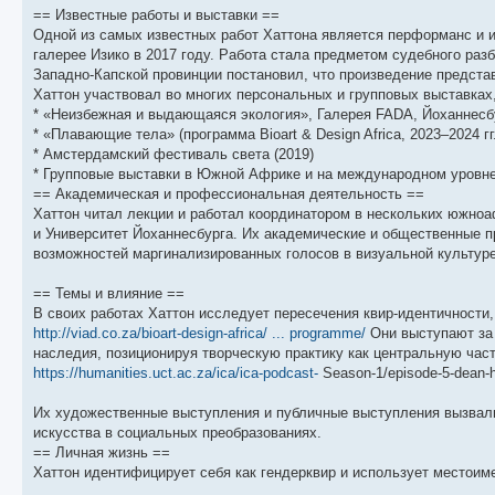
щ
с
к
л
== Известные работы и выставки ==
е
л
п
е
н
е
о
д
Одной из самых известных работ Хаттона является перформанс и 
и
д
с
н
галерее Изико в 2017 году. Работа стала предметом судебного ра
ю
н
л
е
Западно-Капской провинции постановил, что произведение предста
е
е
м
м
д
у
Хаттон участвовал во многих персональных и групповых выставках,
у
н
с
* «Неизбежная и выдающаяся экология», Галерея FADA, Йоханнесбур
с
е
о
о
м
о
* «Плавающие тела» (программа Bioart & Design Africa, 2023–2024 гг.
о
у
б
* Амстердамский фестиваль света (2019)
б
с
* Групповые выставки в Южной Африке и на международном уровн
щ
о
е
е
о
н
== Академическая и профессиональная деятельность ==
н
б
и
Хаттон читал лекции и работал координатором в нескольких южно
и
щ
ю
ю
е
и Университет Йоханнесбурга. Их академические и общественные п
н
возможностей маргинализированных голосов в визуальной культуре
и
ю
== Темы и влияние ==
В своих работах Хаттон исследует пересечения квир-идентичности
http://viad.co.za/bioart-design-africa/ ... programme/
Они выступают за 
наследия, позиционируя творческую практику как центральную ча
https://humanities.uct.ac.za/ica/ica-podcast-
Season-1/episode-5-dean-h
Их художественные выступления и публичные выступления вызвал
искусства в социальных преобразованиях.
== Личная жизнь ==
Хаттон идентифицирует себя как гендерквир и использует местоим