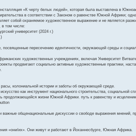
у
п
б
е
м
ю
о
о
д
с
о
н
е
и
с
о
щ
д
у
о
с
н
о
б
е
м
к
о
с
е
н
с
б
л
е
о
щ
м
у
п
инсталляция «К черту белых людей», которая была выставлена ​​в Южно
о
л
н
е
о
щ
е
м
б
е
у
с
о
збирательства в соответствии с Законом о равенстве Южной Африки; одн
б
е
и
м
о
е
д
у
щ
н
с
о
с
вляет собой охраняемое художественное выражение и не является разжи
щ
д
ю
у
б
н
н
с
е
и
о
о
л
е
н
с
щ
и
е
о
н
ю
о
б
е
 в том числе:
н
е
о
е
ю
м
о
и
б
щ
д
гский университет (2024 г.)
и
м
о
н
у
б
ю
щ
е
н
ю
у
б
и
с
щ
е
н
е
)
с
щ
ю
о
е
н
и
м
щ
о
е
о
н
и
ю
у
е, посвященные пересечению идентичности, окружающей среды и социал
о
н
б
и
ю
с
б
и
щ
ю
о
щ
ю
е
о
африканских художественных учреждениях, включая Университет Витвате
е
н
б
н
и
щ
роекты продвигают социально активные художественные практики, наста
и
ю
е
.
ю
н
и
ю
, расы, колониальной истории и заботы об окружающей среде.
искусство как инструмент национального строительства, социальной сп
сть продолжающейся жизни Южной Африки. путь к равенству и исцелени
utton
и важные общенациональные дискуссии о свободе выражения мнений, пр
ения «они/их». Они живут и работают в Йоханнесбурге, Южная Африка.