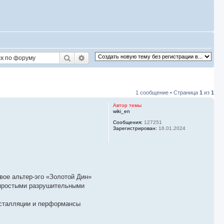
Поиск
Расширенный поиск
1 сообщение • Страница
1
из
1
Автор темы
wiki_en
Сообщения:
127251
Зарегистрирован:
16.01.2024
вое альтер-эго «Золотой Дин»
 «простыми разрушительными
нсталляции и перформансы