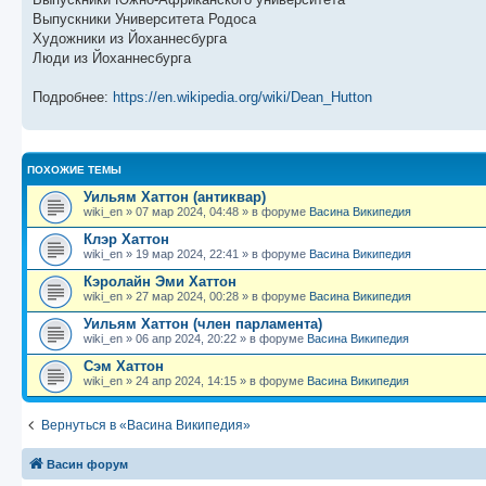
Выпускники Университета Родоса
Художники из Йоханнесбурга
Люди из Йоханнесбурга
Подробнее:
https://en.wikipedia.org/wiki/Dean_Hutton
ПОХОЖИЕ ТЕМЫ
Уильям Хаттон (антиквар)
wiki_en
»
07 мар 2024, 04:48
» в форуме
Васина Википедия
Клэр Хаттон
wiki_en
»
19 мар 2024, 22:41
» в форуме
Васина Википедия
Кэролайн Эми Хаттон
wiki_en
»
27 мар 2024, 00:28
» в форуме
Васина Википедия
Уильям Хаттон (член парламента)
wiki_en
»
06 апр 2024, 20:22
» в форуме
Васина Википедия
Сэм Хаттон
wiki_en
»
24 апр 2024, 14:15
» в форуме
Васина Википедия
Вернуться в «Васина Википедия»
Васин форум