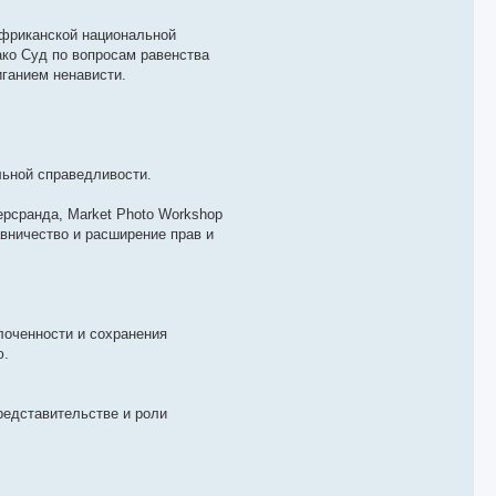
африканской национальной
ако Суд по вопросам равенства
ганием ненависти.
ьной справедливости.
рсранда, Market Photo Workshop
вничество и расширение прав и
лоченности и сохранения
ю.
едставительстве и роли