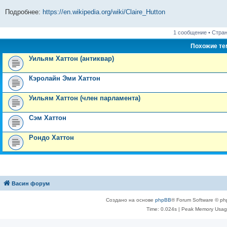
Подробнее:
https://en.wikipedia.org/wiki/Claire_Hutton
1 сообщение • Стра
Похожие т
Уильям Хаттон (антиквар)
Кэролайн Эми Хаттон
Уильям Хаттон (член парламента)
Сэм Хаттон
Рондо Хаттон
Васин форум
Создано на основе
phpBB
® Forum Software © ph
Time: 0.024s
| Peak Memory Usage