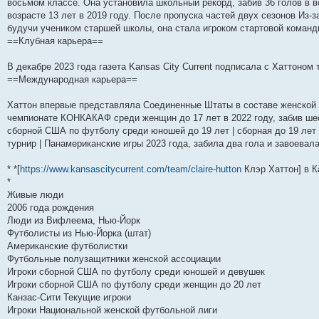
н
е
о
д
о
с
е
н
с
восьмом классе. Она установила школьный рекорд, забив 36 голов в в
и
д
с
н
о
л
н
е
о
возрасте 13 лет в 2019 году. После пропуска частей двух сезонов Из-з
ю
н
л
е
б
е
и
м
о
будучи учеником старшей школы, она стала игроком стартовой команд
е
е
м
щ
д
ю
у
б
м
д
у
е
н
с
щ
==Клубная карьера==
у
н
с
н
е
о
е
с
е
о
и
м
о
н
о
м
о
ю
у
б
и
В декабре 2023 года газета Kansas City Current подписала с Хаттоном 
о
у
б
с
щ
ю
==Международная карьера==
б
с
щ
о
е
щ
о
е
о
н
е
о
н
б
и
Хаттон впервые представляла Соединенные Штаты в составе женской
н
б
и
щ
ю
чемпионате КОНКАКАФ среди женщин до 17 лет в 2022 году, забив шес
и
щ
ю
е
сборной США по футболу среди юношей до 19 лет | сборная до 19 лет 
ю
е
н
н
и
турнир | Панамериканские игры 2023 года, забила два гола и завоевала
и
ю
ю
* *[
https://www.kansascitycurrent.com/team/claire-hutton
Клэр Хаттон] в К
*
Живые люди
2006 года рождения
Люди из Вифлеема, Нью-Йорк
Футболисты из Нью-Йорка (штат)
Американские футболистки
Футбольные полузащитники женской ассоциации
Игроки сборной США по футболу среди юношей и девушек
Игроки сборной США по футболу среди женщин до 20 лет
Канзас-Сити Текущие игроки
Игроки Национальной женской футбольной лиги