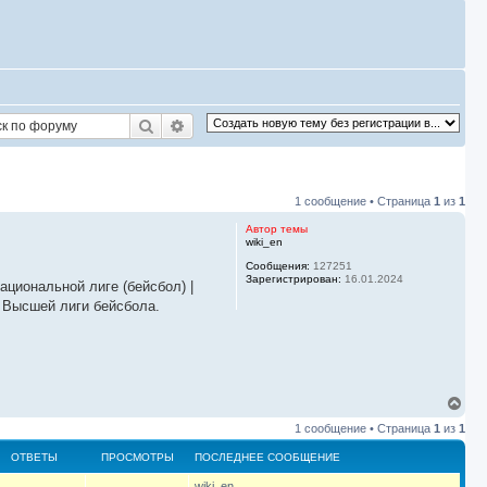
Поиск
Расширенный поиск
1 сообщение • Страница
1
из
1
Автор темы
wiki_en
Сообщения:
127251
Зарегистрирован:
16.01.2024
ациональной лиге (бейсбол) |
 Высшей лиги бейсбола.
В
е
1 сообщение • Страница
1
из
1
р
н
ОТВЕТЫ
ПРОСМОТРЫ
ПОСЛЕДНЕЕ СООБЩЕНИЕ
у
т
П
wiki_en