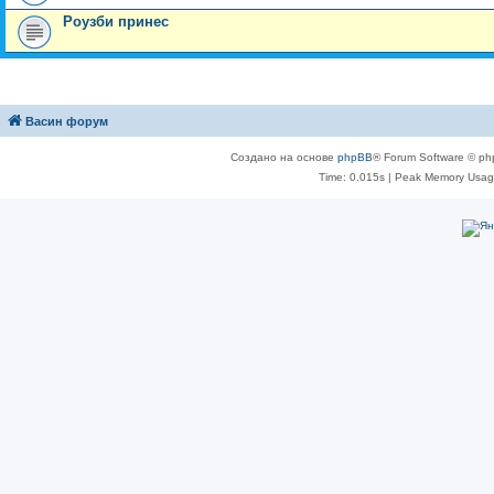
Роузби принес
Васин форум
Создано на основе
phpBB
® Forum Software © ph
Time: 0.015s
| Peak Memory Usage