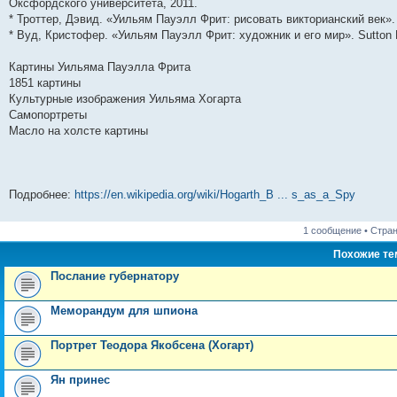
Оксфордского университета, 2011.
н
е
о
д
о
с
е
н
с
* Троттер, Дэвид. «Уильям Пауэлл Фрит: рисовать викторианский век».
и
д
с
н
о
л
н
е
о
ю
н
л
е
б
е
и
м
о
* Вуд, Кристофер. «Уильям Пауэлл Фрит: художник и его мир». Sutton P
е
е
м
щ
д
ю
у
б
м
д
у
е
н
с
щ
Картины Уильяма Пауэлла Фрита
у
н
с
н
е
о
е
с
е
о
и
м
о
н
1851 картины
о
м
о
ю
у
б
и
Культурные изображения Уильяма Хогарта
о
у
б
с
щ
ю
б
с
щ
о
е
Самопортреты
щ
о
е
о
н
Масло на холсте картины
е
о
н
б
и
н
б
и
щ
ю
и
щ
ю
е
ю
е
н
н
и
Подробнее:
https://en.wikipedia.org/wiki/Hogarth_B ... s_as_a_Spy
и
ю
ю
1 сообщение • Стра
Похожие т
Послание губернатору
Меморандум для шпиона
Портрет Теодора Якобсена (Хогарт)
Ян принес