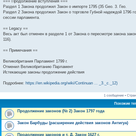
=== Продолжение вступления ===
н
е
о
д
о
с
е
н
с
Раздел 1 Закона продолжил Закон о импорте 1795 (35 Geo. 3. Гео.
и
д
с
н
о
л
н
е
о
ю
н
л
е
б
е
и
м
о
Раздел 2 Закона продолжил Закон о торговле Губной надеждой 1796 год
е
е
м
щ
д
ю
у
б
сессии парламента.
м
д
у
е
н
с
щ
у
н
с
н
е
о
е
с
е
о
и
м
о
н
== Legacy ==
о
м
о
ю
у
б
и
Весь акт был отменен в разделе 1 от Закона о пересмотре закона закона
о
у
б
с
щ
ю
б
с
щ
о
е
116).
щ
о
е
о
н
е
о
н
б
и
== Примечания ==
н
б
и
щ
ю
и
щ
ю
е
ю
е
н
Великобритания Парламент 1799 г.
н
и
Отменил Великобританию Парламент
и
ю
ю
Истекающие законы продолжение действия
Подробнее:
https://en.wikipedia.org/wiki/Continuan ... _3._c._12)
1 сообщение • Стра
Похожие т
Продолжение законов (№ 2) Закон 1797 года
Закон Барбуды (расширение действия законов Антигуа)
Продолжение законов и т. Д. Закон 1627 г.