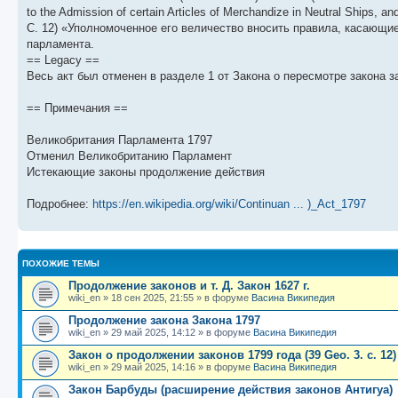
щ
с
к
л
to the Admission of certain Articles of Merchandize in Neutral Ships, an
е
л
п
е
н
е
о
д
C. 12) «Уполномоченное его величество вносить правила, касающи
и
д
с
н
парламента.
ю
н
л
е
== Legacy ==
е
е
м
м
д
у
Весь акт был отменен в разделе 1 от Закона о пересмотре закона зак
у
н
с
с
е
о
о
м
о
== Примечания ==
о
у
б
б
с
Великобритания Парламента 1797
щ
о
е
е
о
н
Отменил Великобританию Парламент
н
б
и
Истекающие законы продолжение действия
и
щ
ю
ю
е
н
Подробнее:
https://en.wikipedia.org/wiki/Continuan ... )_Act_1797
и
ю
ПОХОЖИЕ ТЕМЫ
Продолжение законов и т. Д. Закон 1627 г.
wiki_en
»
18 сен 2025, 21:55
» в форуме
Васина Википедия
Продолжение закона Закона 1797
wiki_en
»
29 май 2025, 14:12
» в форуме
Васина Википедия
Закон о продолжении законов 1799 года (39 Geo. 3. c. 12)
wiki_en
»
29 май 2025, 14:16
» в форуме
Васина Википедия
Закон Барбуды (расширение действия законов Антигуа)