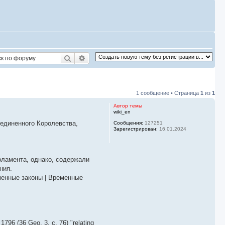
Поиск
Расширенный поиск
1 сообщение • Страница
1
из
1
Автор темы
wiki_en
Соединенного Королевства,
Сообщения:
127251
Зарегистрирован:
16.01.2024
рламента, однако, содержали
ния.
менные законы | Временные
1796 (36 Geo. 3. c. 76) "relating