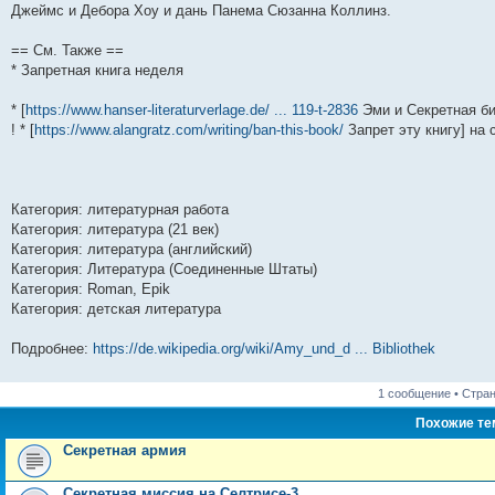
Джеймс и Дебора Хоу и дань Панема Сюзанна Коллинз.
== См. Также ==
* Запретная книга неделя
* [
https://www.hanser-literaturverlage.de/ ... 119-t-2836
Эми и Секретная биб
! * [
https://www.alangratz.com/writing/ban-this-book/
Запрет эту книгу] на 
Категория: литературная работа
Категория: литература (21 век)
Категория: литература (английский)
Категория: Литература (Соединенные Штаты)
Категория: Roman, Epik
Категория: детская литература
Подробнее:
https://de.wikipedia.org/wiki/Amy_und_d ... Bibliothek
1 сообщение • Стра
Похожие т
Секретная армия
Секретная миссия на Селтрисе-3.