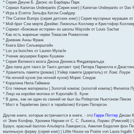
* Серия Джуни Б. Джонс из Барбары Парк
* Сериал Капитан Underpants (Серия книг) | Капитан Underpants от Dav P
* Игра в Египте Зильфа Китли Снайдер
* The Curose Bumps (серия детских книг) | Серия мусорных мурашек от 
* Мой брат Сэм мертв Джеймс Линкольн Коллиер и Кристофер Коллие
* Сериал «Боковые истории» из школы Wayside от Louis Sachar
* Как есть жареные черви Томасом Роквеллом
* Дневник Анны Франк
* Книга Шел Сильверштейн
* Luv ya bunches от Lauren Myracle
* Ученик акушерки Карен Кушман
* Серия Великого мозга Джона Денниса Фицджеральда
* Два папа для танго (и Танго делают три) Питера Парнелла и Джасти
* Хранитель памяти (роман) | Уэйер памяти (даритель) от Лоис Лоури
* На ночной кухне (на ночной кухне) Морис Сендак
* Коралина Нила Гаймана
* Его темные материалы | Золотой компас (золотой компас) Филиппа 
* Лицо на коробке молока от Кэролайн Б. Куни
* В день, как ни один из свиней не был бы Робертом Ньютоном Пеком
* Мост в Терабитию (мост в терабатию) Кэтрин Патерсон
Другие книги, которые встречаются в книге, - это
Гарри Поттер
Джоан К
от Эоин Колфер, Хроники Нарнии от С. С. Льюиса, Лоракс (Римский) | 
Браун, красный баллон Альберта Ламорисса, Амелия Беделия фон Пег
маленькую ферму (серия книг) | Little House на Prairie von Laura Ingalls