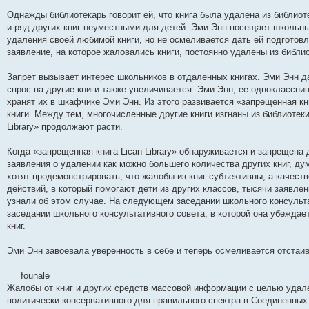
и
д
с
н
о
л
н
е
о
Однажды библиотекарь говорит ей, что книга была удалена из библиоте
ю
н
л
е
б
е
и
м
о
е
е
м
щ
д
ю
у
б
и ряд других книг неуместными для детей. Эми Энн посещает школьны
м
д
у
е
н
с
щ
удаления своей любимой книги, но не осмеливается дать ей подготов
у
н
с
н
е
о
е
заявление, на которое жаловались книги, постоянно удалены из библи
с
е
о
и
м
о
н
о
м
о
ю
у
б
и
о
у
б
с
щ
ю
Запрет вызывает интерес школьников в отдаленных книгах. Эми Энн 
б
с
щ
о
е
щ
о
е
о
н
спрос на другие книги также увеличивается. Эми Энн, ее одноклассни
е
о
н
б
и
хранят их в шкафчике Эми Энн. Из этого развивается «запрещенная кни
н
б
и
щ
ю
книги. Между тем, многочисленные другие книги изгнаны из библиотеки
и
щ
ю
е
ю
е
н
Library» продолжают расти.
н
и
и
ю
Когда «запрещенная книга Lican Library» обнаруживается и запрещена
ю
заявления о удалении как можно большего количества других книг, ду
хотят продемонстрировать, что жалобы из книг субъективны, а качест
действий, в который помогают дети из других классов, тысячи заявл
узнали об этом случае. На следующем заседании школьного консуль
заседании школьного консультативного совета, в которой она убеждае
книг.
Эми Энн завоевала уверенность в себе и теперь осмеливается отстаив
== founale ==
Жалобы от книг и других средств массовой информации с целью удале
политически консервативного для правильного спектра в Соединенных