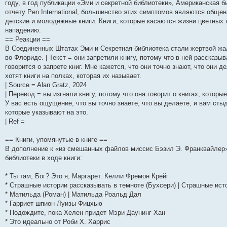
году, в год публикации «Эми и секретной библиотеки», Американская 
отчету Pen International, большинство этих симптомов являются общ
детские и молодежные книги. Книги, которые касаются жизни цветных
нападению.
== Реакции ==
В Соединенных Штатах Эми и Секретная библиотека стали жертвой жало
во Флориде. | Текст = они запретили книгу, потому что в ней рассказыв
говорится о запрете книг. Мне кажется, что они точно знают, что они д
хотят книги на полках, которая их называет.
| Source = Alan Gratz, 2024
| Перевод = вы изгнали книгу, потому что она говорит о книгах, которые
У вас есть ощущение, что вы точно знаете, что вы делаете, и вам стыд
которые указывают на это.
| Ref =
== Книги, упомянутые в книге ==
В дополнение к «из смешанных файлов миссис Бэзил Э. Франквайлер
библиотеки в ходе книги:
* Ты там, Бог? Это я, Маргарет. Келли Фремон Крейг
* Страшные истории рассказывать в темноте (Бухсери) | Страшные ис
* Матильда (Роман) | Матильда Роальд Дал
* Гарриет шпион Луизы Фицхью
* Подождите, пока Хелен придет Мэри Даунинг Хан
* Это идеально от Роби Х. Харрис