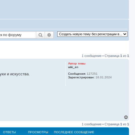
Поиск
Расширенный поиск
1 сообщение • Страница
1
из
1
Автор темы
wiki_en
уки и искусства.
Сообщения:
127251
Зарегистрирован:
16.01.2024
В
е
1 сообщение • Страница
1
из
1
р
н
ОТВЕТЫ
ПРОСМОТРЫ
ПОСЛЕДНЕЕ СООБЩЕНИЕ
у