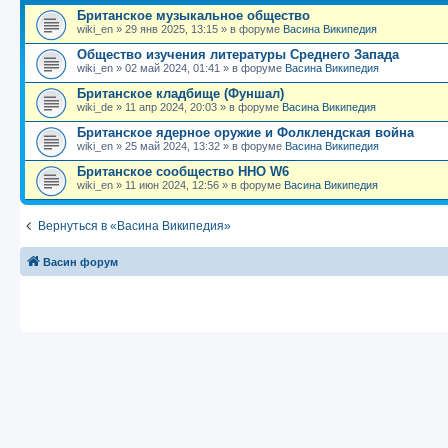
б
о
и
с
Британское музыкальное общество
щ
с
к
л
е
л
п
е
wiki_en
»
29 янв 2025, 13:15
» в форуме
Васина Википедия
н
е
о
д
Общество изучения литературы Среднего Запада
и
д
с
н
ю
н
л
е
wiki_en
»
02 май 2024, 01:41
» в форуме
Васина Википедия
е
е
м
Британское кладбище (Фуншал)
м
д
у
у
н
с
wiki_de
»
11 апр 2024, 20:03
» в форуме
Васина Википедия
с
е
о
Британское ядерное оружие и Фолклендская война
о
м
о
о
у
б
wiki_en
»
25 май 2024, 13:32
» в форуме
Васина Википедия
б
с
Британское сообщество ННО W6
щ
о
е
е
о
н
wiki_en
»
11 июн 2024, 12:56
» в форуме
Васина Википедия
н
б
и
и
щ
ю
ю
е
Вернуться в «Васина Википедия»
н
и
ю
Васин форум