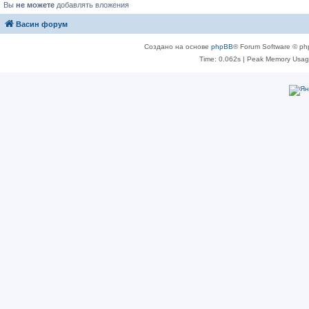
Вы
не можете
добавлять вложения
Васин форум
Создано на основе
phpBB
® Forum Software © ph
Time: 0.062s
| Peak Memory Usage