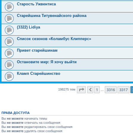
Старость Ужвентиса
Старейшина Титувенайского района
(3322) Lidiya
Список сезонов «Коламбус Клипперс»
Привет старейшинам
Остановите мир: Я хочу выйти
Кламп Старейшинство
Страница
3318
из
7931
1
3316
3317
Пред.
198275 тем
…
ПРАВА ДОСТУПА
Вы
не можете
начинать темы
Вы
не можете
отвечать на сообщения
Вы
не можете
редактировать свои сообщения
Вы
не можете
удалять свои сообщения