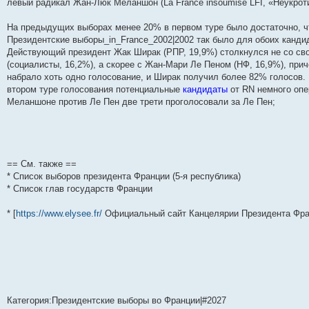
левый радикал Жан-Люк Меланшон (La France insoumise LFI, «Неукрот
н
е
о
д
о
с
е
н
с
и
д
с
н
о
л
н
е
о
ю
н
л
е
б
е
и
м
о
На предыдущих выборах менее 20% в первом туре было достаточно, ч
е
е
м
щ
д
ю
у
б
Президентские выборы_in_France_2002|2002 так было для обоих кандид
м
д
у
е
н
с
щ
Действующий президент Жак Ширак (РПР, 19,9%) столкнулся не со 
у
н
с
н
е
о
е
с
е
о
и
м
о
н
(социалисты, 16,2%), а скорее с Жан-Мари Ле Пеном (НФ, 16,9%), при
о
м
о
ю
у
б
и
набрало хоть одно голосование, и Ширак получил более 82% голосов.
о
у
б
с
щ
ю
б
с
щ
о
е
втором туре голосования потенциальные
кандидаты
от RN немного опе
щ
о
е
о
н
Меланшоне против Ле Пен две трети проголосовали за Ле Пен;
е
о
н
б
и
н
б
и
щ
ю
и
щ
ю
е
ю
е
н
н
и
и
ю
ю
== См. также ==
* Список выборов президента Франции (5-я республика)
* Список глав государств Франции
* [
https://www.elysee.fr/
Официальный сайт Канцелярии Президента Франц
Категория:Президентские выборы во Франции|#2027