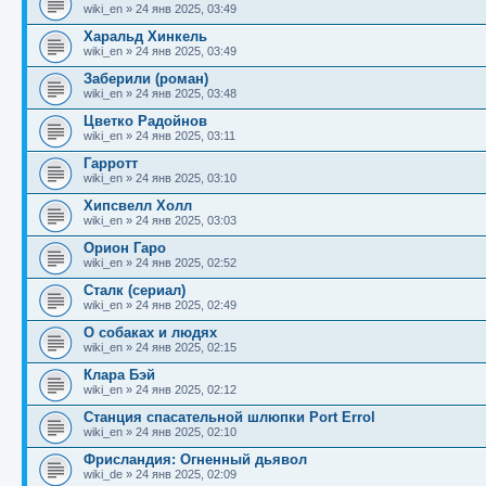
щ
с
к
л
wiki_en
»
24 янв 2025, 03:49
е
л
п
е
н
е
о
д
Харальд Хинкель
и
д
с
н
wiki_en
»
24 янв 2025, 03:49
ю
н
л
е
е
е
м
Заберили (роман)
м
д
у
wiki_en
»
24 янв 2025, 03:48
у
н
с
с
е
о
Цветко Радойнов
о
м
о
wiki_en
»
24 янв 2025, 03:11
о
у
б
б
с
Гарротт
щ
о
е
wiki_en
»
24 янв 2025, 03:10
е
о
н
н
б
и
Хипсвелл Холл
и
щ
ю
wiki_en
»
24 янв 2025, 03:03
ю
е
н
Орион Гаро
и
wiki_en
»
24 янв 2025, 02:52
ю
Сталк (сериал)
wiki_en
»
24 янв 2025, 02:49
О собаках и людях
wiki_en
»
24 янв 2025, 02:15
Клара Бэй
wiki_en
»
24 янв 2025, 02:12
Станция спасательной шлюпки Port Errol
wiki_en
»
24 янв 2025, 02:10
Фрисландия: Огненный дьявол
wiki_de
»
24 янв 2025, 02:09