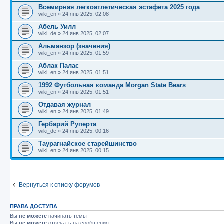
Всемирная легкоатлетическая эстафета 2025 года
wiki_en
»
24 янв 2025, 02:08
Абель Уилл
wiki_de
»
24 янв 2025, 02:07
Альманзор (значения)
wiki_en
»
24 янв 2025, 01:59
Аблак Палас
wiki_en
»
24 янв 2025, 01:51
1992 Футбольная команда Morgan State Bears
wiki_en
»
24 янв 2025, 01:51
Отдавая журнал
wiki_en
»
24 янв 2025, 01:49
Гербарий Руперта
wiki_de
»
24 янв 2025, 00:16
Таурагнайское старейшинство
wiki_en
»
24 янв 2025, 00:15
Вернуться к списку форумов
ПРАВА ДОСТУПА
Вы
не можете
начинать темы
Вы
не можете
отвечать на сообщения