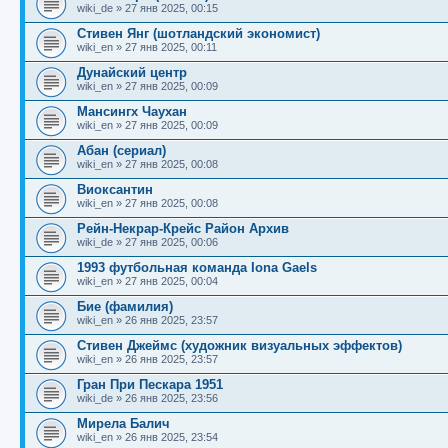
б
о
и
с
wiki_de
»
27 янв 2025, 00:15
щ
с
к
л
е
л
п
е
Стивен Янг (шотландский экономист)
н
е
о
д
wiki_en
»
27 янв 2025, 00:11
и
д
с
н
ю
н
л
е
Дунайский центр
е
е
м
wiki_en
»
27 янв 2025, 00:09
м
д
у
у
н
с
Мансингх Чаухан
с
е
о
wiki_en
»
27 янв 2025, 00:09
о
м
о
о
у
б
Абан (сериал)
б
с
wiki_en
»
27 янв 2025, 00:08
щ
о
е
е
о
н
Виоксантин
н
б
и
wiki_en
»
27 янв 2025, 00:08
и
щ
ю
ю
е
Рейн-Некрар-Крейс Район Архив
н
wiki_de
»
27 янв 2025, 00:06
и
ю
1993 футбольная команда Iona Gaels
wiki_en
»
27 янв 2025, 00:04
Бие (фамилия)
wiki_en
»
26 янв 2025, 23:57
Стивен Джеймс (художник визуальных эффектов)
wiki_en
»
26 янв 2025, 23:57
Гран При Пескара 1951
wiki_de
»
26 янв 2025, 23:56
Мирела Балич
wiki_en
»
26 янв 2025, 23:54