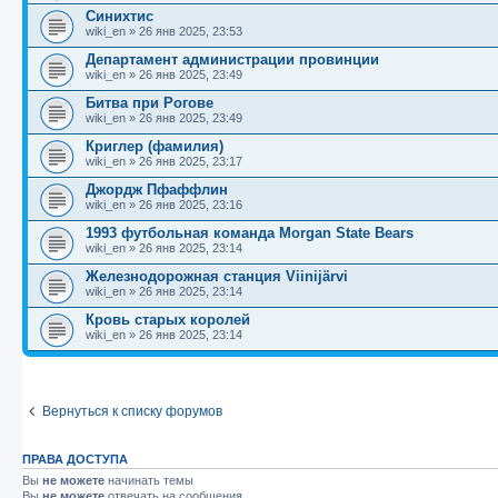
Синихтис
wiki_en
»
26 янв 2025, 23:53
Департамент администрации провинции
wiki_en
»
26 янв 2025, 23:49
Битва при Рогове
wiki_en
»
26 янв 2025, 23:49
Криглер (фамилия)
wiki_en
»
26 янв 2025, 23:17
Джордж Пфаффлин
wiki_en
»
26 янв 2025, 23:16
1993 футбольная команда Morgan State Bears
wiki_en
»
26 янв 2025, 23:14
Железнодорожная станция Viinijärvi
wiki_en
»
26 янв 2025, 23:14
Кровь старых королей
wiki_en
»
26 янв 2025, 23:14
Вернуться к списку форумов
ПРАВА ДОСТУПА
Вы
не можете
начинать темы
Вы
не можете
отвечать на сообщения