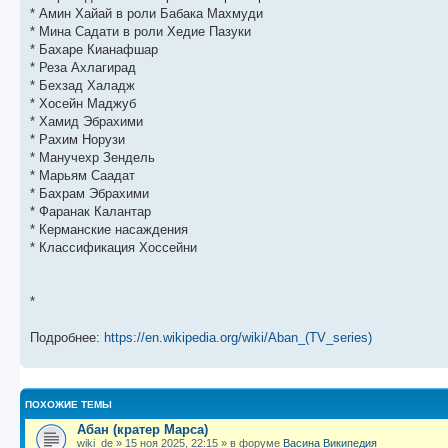
щ
с
к
л
* Амин Хайай в роли Бабака Махмуди
е
л
п
е
н
е
о
д
* Мина Садати в роли Хедие Пазуки
и
д
с
н
* Бахаре Кианафшар
ю
н
л
е
* Реза Ахлагирад
е
е
м
м
д
у
* Бехзад Халадж
у
н
с
* Хосейн Маджуб
с
е
о
о
м
о
* Хамид Эбрахими
о
у
б
* Рахим Норузи
б
с
* Манучехр Зендель
щ
о
е
е
о
н
* Марьям Саадат
н
б
и
* Бахрам Эбрахими
и
щ
ю
ю
е
* Фаранак Калантар
н
* Керманские насаждения
и
* Классификация Хоссейни
ю
*
Подробнее:
https://en.wikipedia.org/wiki/Aban_(TV_series)
ПОХОЖИЕ ТЕМЫ
Абан (кратер Марса)
wiki_de
»
15 ноя 2025, 22:15
» в форуме
Васина Википедия