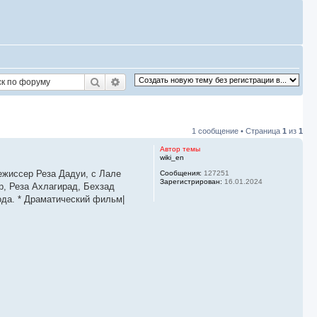
Поиск
Расширенный поиск
1 сообщение • Страница
1
из
1
Автор темы
wiki_en
Сообщения:
127251
Зарегистрирован:
16.01.2024
, Реза Ахлагирад, Бехзад
ода. * Драматический фильм|